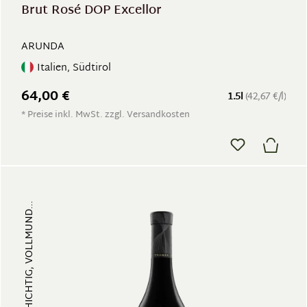
Brut Rosé DOP Excellor
ARUNDA
Italien, Südtirol
64,00 €
1.5l
(42,67 €/l)
* Preise inkl. MwSt. zzgl. Versandkosten
FRUCHTIG, VIELSCHICHTIG, VOLLMUND...