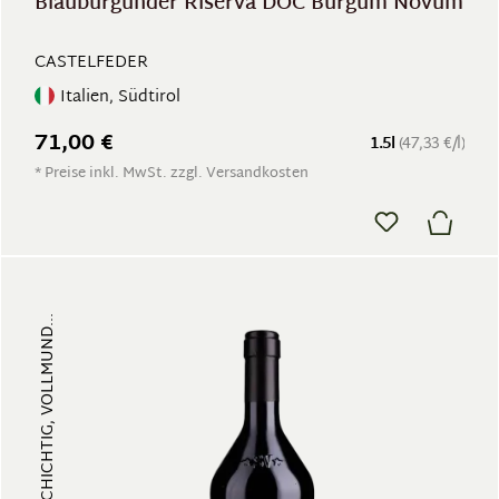
Blauburgunder Riserva DOC Burgum Novum
CASTELFEDER
Italien, Südtirol
71,00 €
1.5l
(47,33 €/l)
* Preise inkl. MwSt. zzgl. Versandkosten
FRUCHTIG, VIELSCHICHTIG, VOLLMUND...