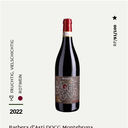
91/100
RP/
FRUCHTIG, VIELSCHICHTIG
ROTWEIN
2022
Barbera d'Asti DOCG Montebruna