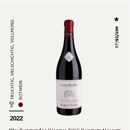
FRUCHTIG, VIELSCHICHTIG, VOLLMUND...
92/100
RP/
ROTWEIN
2022