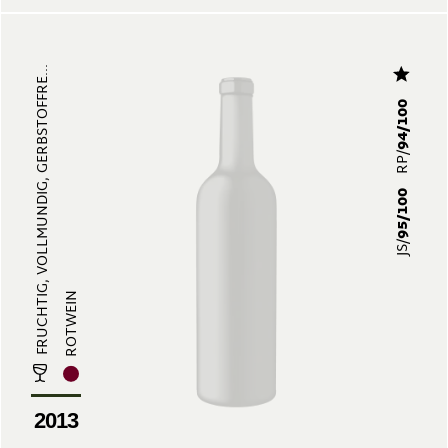
FRUCHTIG, VOLLMUNDIG, GERBSTOFFRE...
94/100
RP/
95/100
JS/
ROTWEIN
2013