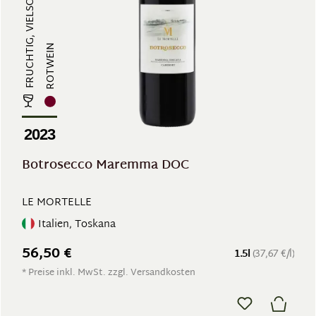
ROTWEIN
2023
Botrosecco Maremma DOC
LE MORTELLE
Italien, Toskana
56,50 €
1.5l
(37,67 €/l)
* Preise inkl. MwSt. zzgl. Versandkosten