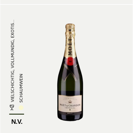
VIELSCHICHTIG, VOLLMUNDIG, EXOTIS...
SCHAUMWEIN
N.V.