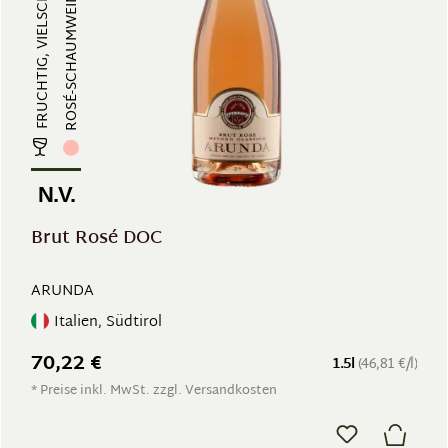
ROSÉ-SCHAUMWEIN
N.V.
Brut Rosé DOC
ARUNDA
Italien, Südtirol
70,22 €
1.5l
(46,81 €/l)
* Preise inkl. MwSt. zzgl. Versandkosten