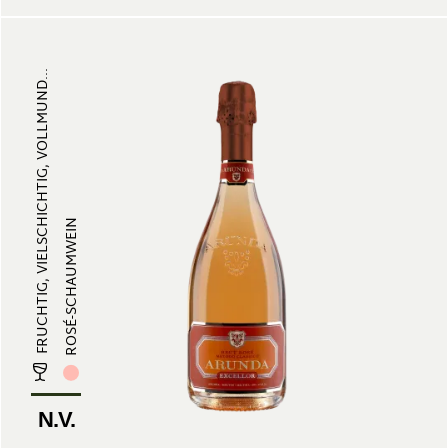
FRUCHTIG, VIELSCHICHTIG, VOLLMUND...
ROSÉ-SCHAUMWEIN
N.V.