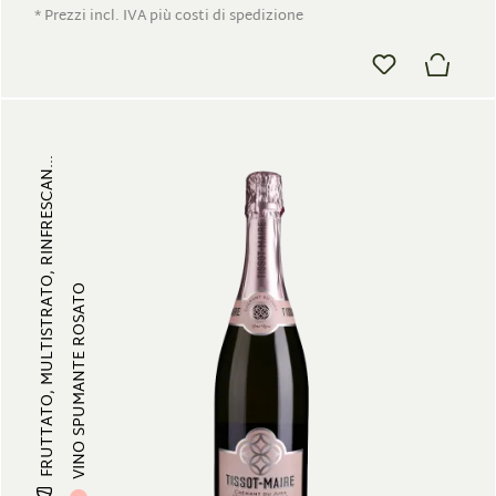
* Prezzi incl. IVA più costi di spedizione
FRUTTATO, MULTISTRATO, RINFRESCAN...
VINO SPUMANTE ROSATO