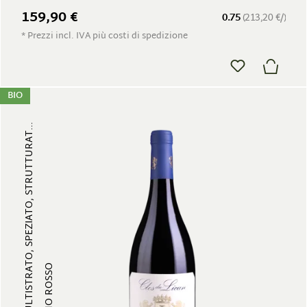
159,90 €
0.75
(213,20 €/)
* Prezzi incl. IVA più costi di spedizione
BIO
MULTISTRATO, SPEZIATO, STRUTTURAT...
VINO ROSSO