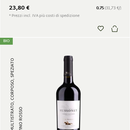
23,80 €
0.75
(31,73 €/)
* Prezzi incl. IVA più costi di spedizione
BIO
MULTISTRATO, CORPOSO, SPEZIATO
VINO ROSSO