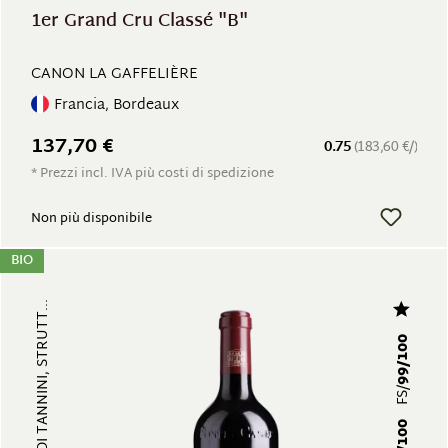
1er Grand Cru Classé "B"
CANON LA GAFFELIÈRE
Francia, Bordeaux
137,70 €
0.75
(183,60 €/)
* Prezzi incl. IVA più costi di spedizione
Non più disponibile
BIO
CORPOSO, RICCO DI TANNINI, STRUTT...
99/100
FS/
99/100