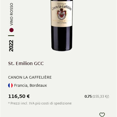
VINO ROSSO
2022
St. Emilion GCC
CANON LA GAFFELIÈRE
Francia, Bordeaux
116,50 €
0.75
(155,33 €/)
* Prezzi incl. IVA più costi di spedizione