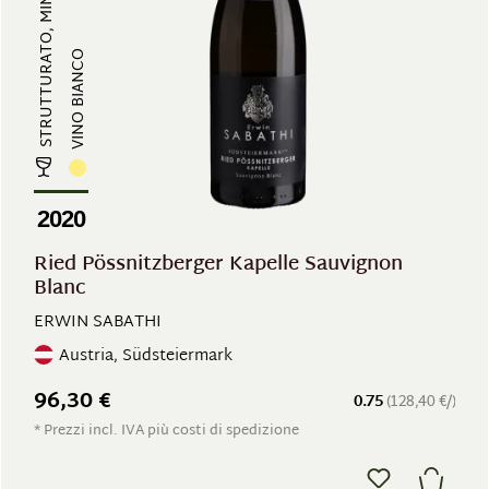
VINO BIANCO
2020
Ried Pössnitzberger Kapelle Sauvignon
Blanc
ERWIN SABATHI
Austria, Südsteiermark
96,30 €
0.75
(128,40 €/)
* Prezzi incl. IVA più costi di spedizione