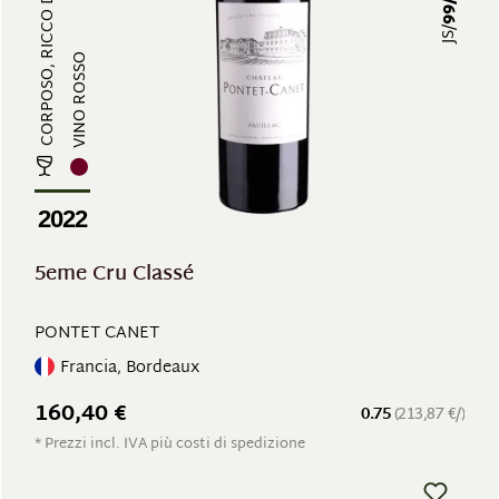
JS/
VINO ROSSO
2022
5eme Cru Classé
PONTET CANET
Francia, Bordeaux
160,40 €
0.75
(213,87 €/)
* Prezzi incl. IVA più costi di spedizione