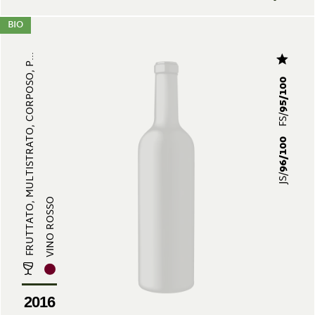
BIO
FRUTTATO, MULTISTRATO, CORPOSO, P...
95/100
FS/
96/100
JS/
VINO ROSSO
2016