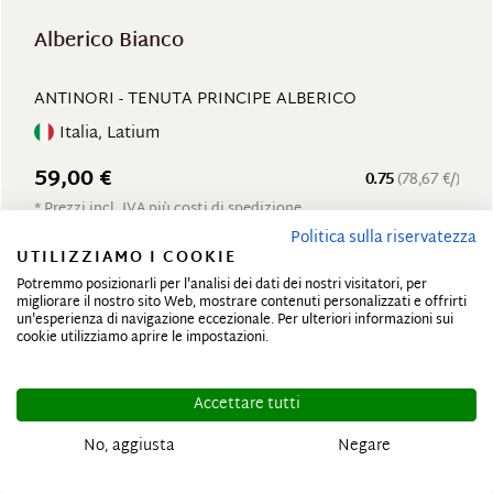
Alberico Bianco
ANTINORI - TENUTA PRINCIPE ALBERICO
Italia, Latium
59,00 €
0.75
(78,67 €/)
* Prezzi incl. IVA più costi di spedizione
Politica sulla riservatezza
UTILIZZIAMO I COOKIE
Potremmo posizionarli per l'analisi dei dati dei nostri visitatori, per
migliorare il nostro sito Web, mostrare contenuti personalizzati e offrirti
BIO
un'esperienza di navigazione eccezionale. Per ulteriori informazioni sui
cookie utilizziamo aprire le impostazioni.
Accettare tutti
No, aggiusta
Negare