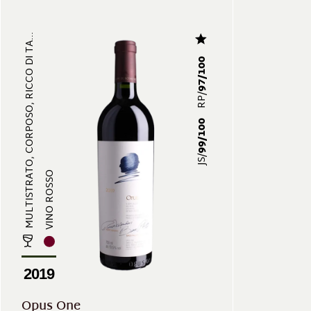
MULTISTRATO, CORPOSO, RICCO DI TA...
97/100
RP/
99/100
JS/
VINO ROSSO
2019
Opus One