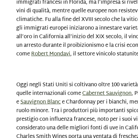
immigrati francesi in Florida, ma l’impresa si riv
vini di qualità, mentre quelle europee non resistevan
climatiche. Fu alla fine del XVIII secolo che la vit
gli immigrati europei iniziarono a innestare variet
all’oro in California all’inizio del XIX secolo, il
un arresto durante il proibizionismo e la crisi econ
come
Robert Mondavi
, il settore vinicolo statun
Oggi negli Stati Uniti si coltivano oltre 100 vari
quelle internazionali come
Cabernet Sauvignon
, 
e
Sauvignon Blanc
e Chardonnay per i bianchi, me
ruolo minore. Tra i produttori più importanti sp
prestigio con influenza francese, noto per i suoi vi
considerato una delle migliori fonti di uve in Cal
Charles Smith Wines porta una ventata di freschez