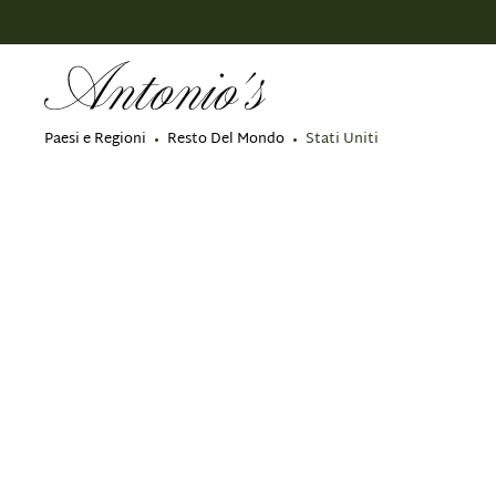
 ricerca
Passa alla navigazione principale
Paesi e Regioni
Resto Del Mondo
Stati Uniti