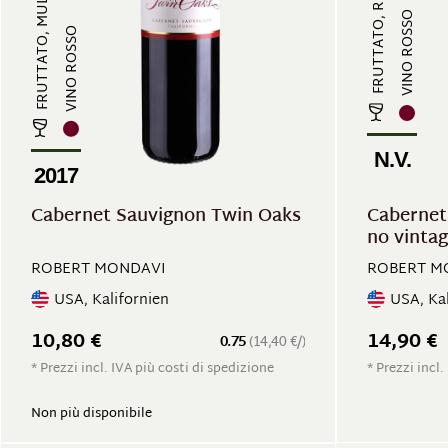
VINO ROSSO
VINO ROSSO
N.V.
2017
Cabernet Sauvignon Twin Oaks
Cabernet
no vinta
ROBERT MONDAVI
ROBERT M
USA, Kalifornien
USA, Kal
10,80 €
14,90 €
0.75
(14,40 €/)
* Prezzi incl. IVA più costi di spedizione
* Prezzi incl.
Non più disponibile