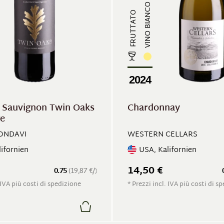
VINO BIANCO
FRUTTATO
2024
 Sauvignon Twin Oaks
Chardonnay
ge
ONDAVI
WESTERN CELLARS
ifornien
USA, Kalifornien
14,50 €
0.75
(19,87 €/)
 IVA più costi di spedizione
* Prezzi incl. IVA più costi di s