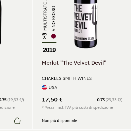
VINO ROSSO
2019
Merlot "The Velvet Devil"
CHARLES SMITH WINES
USA
17,50 €
0.75
(19,33 €/)
0.75
(23,33 €/)
pedizione
* Prezzi incl. IVA più costi di spedizione
Non più disponibile