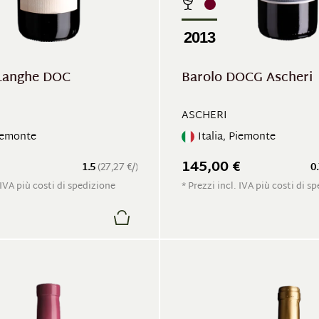
2013
Langhe DOC
Barolo DOCG Ascheri
ASCHERI
Piemonte
Italia, Piemonte
145,00 €
1.5
(27,27 €/)
0
 IVA più costi di spedizione
* Prezzi incl. IVA più costi di s