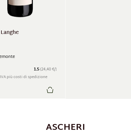
 Langhe
Piemonte
1.5
(24,40 €/)
 IVA più costi di spedizione
ASCHERI