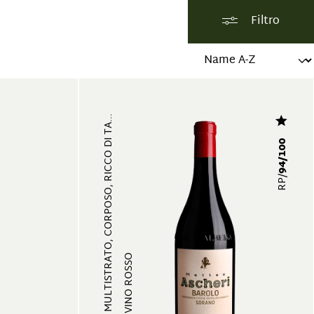
Filtro
MULTISTRATO, CORPOSO, RICCO DI TA...
94/100
RP/
VINO ROSSO