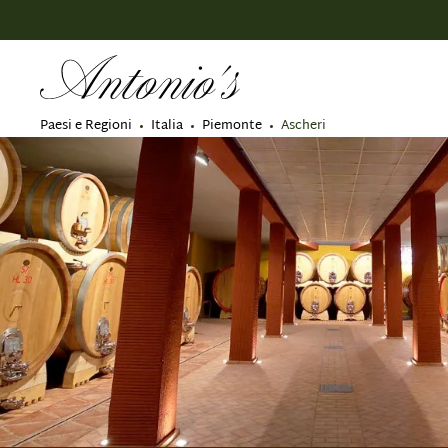
 ricerca
Passa alla navigazione principale
Paesi e Regioni
Italia
Piemonte
Ascheri