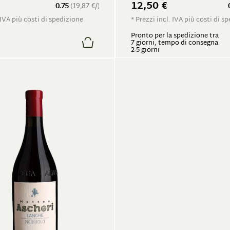
12,50 €
0.75
(19,87 €/)
 IVA più costi di spedizione
* Prezzi incl. IVA più costi di s
Pronto per la spedizione tra
7 giorni, tempo di consegna
2-5 giorni