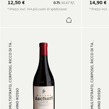
12,50 €
14,90 €
0.75
(16,67 €/)
* Prezzi incl. IVA più costi di spedizione
* Prezzi incl.
MULTISTRATO, CORPOSO, RICCO DI TA...
MULTISTRATO, CORPOSO, RICCO DI TA...
VINO ROSSO
VINO ROSSO