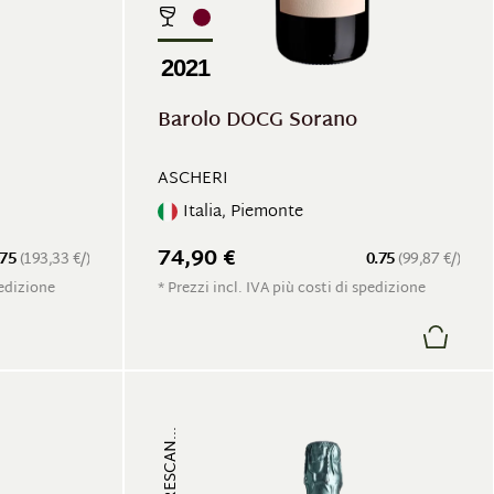
2021
Barolo DOCG Sorano
ASCHERI
Italia, Piemonte
74,90 €
.75
(193,33 €/)
0.75
(99,87 €/)
pedizione
* Prezzi incl. IVA più costi di spedizione