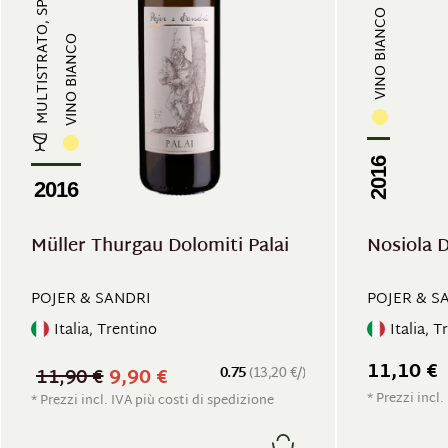
MULTISTRATO, SPEZIATO
VINO BIANCO
VINO BIANCO
2016
2016
Müller Thurgau Dolomiti Palai
Nosiola 
POJER & SANDRI
POJER & S
Italia, Trentino
Italia, T
11,10 €
11,90 €
9,90 €
0.75
(13,20 €/)
* Prezzi incl.
* Prezzi incl. IVA più costi di spedizione