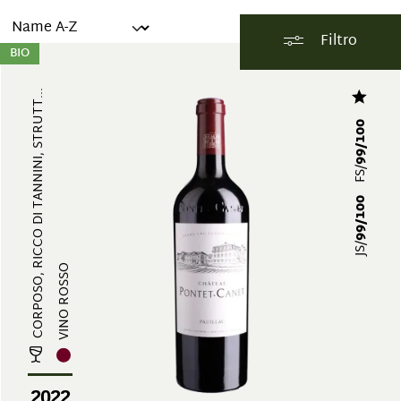
Filtro
BIO
CORPOSO, RICCO DI TANNINI, STRUTT...
99/100
FS/
99/100
JS/
VINO ROSSO
2022