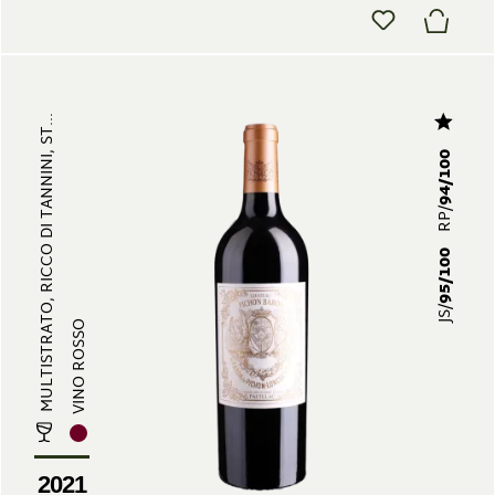
MULTISTRATO, RICCO DI TANNINI, ST...
94/100
RP/
95/100
JS/
VINO ROSSO
2021