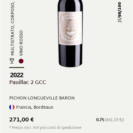
MULTISTRATO, CORPOSO, STRUTTURATO...
98/100
JS/
VINO ROSSO
2022
Pauillac 2 GCC
PICHON LONGUEVILLE BARON
Francia, Bordeaux
271,00 €
0.75
(361,33 €/)
* Prezzi incl. IVA più costi di spedizione