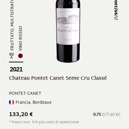
FRUTTATO, MULTISTRATO, STRUTTURAT...
95/100
JS/
VINO ROSSO
2021
Chateau Pontet Canet 5eme Cru Classé
PONTET CANET
Francia, Bordeaux
133,20 €
0.75
(177,60 €/)
* Prezzi incl. IVA più costi di spedizione