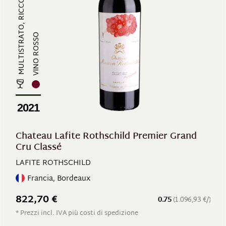
MULTISTRATO, RICCO DI TANNINI, ST...
VINO ROSSO
2021
Chateau Lafite Rothschild Premier Grand
Cru Classé
LAFITE ROTHSCHILD
Francia, Bordeaux
822,70 €
0.75
(1.096,93 €/)
* Prezzi incl. IVA più costi di spedizione