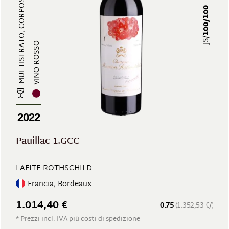
MULTISTRATO, CORPOSO, RICCO DI TA...
100/100
JS/
VINO ROSSO
2022
Pauillac 1.GCC
LAFITE ROTHSCHILD
Francia, Bordeaux
1.014,40 €
0.75
(1.352,53 €/)
* Prezzi incl. IVA più costi di spedizione