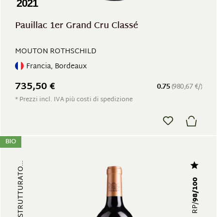
2021
Pauillac 1er Grand Cru Classé
MOUTON ROTHSCHILD
Francia, Bordeaux
735,50 €
0.75
(980,67 €/)
* Prezzi incl. IVA più costi di spedizione
BIO
98/100
RP/