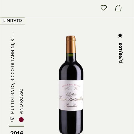
LIMITATO
MULTISTRATO, RICCO DI TANNINI, ST...
95/100
JS/
VINO ROSSO
2016