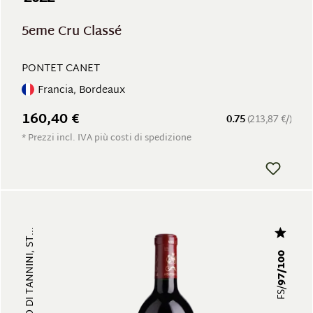
5eme Cru Classé
PONTET CANET
Francia, Bordeaux
160,40 €
0.75
(213,87 €/)
* Prezzi incl. IVA più costi di spedizione
97/100
FS/