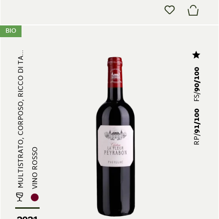
BIO
MULTISTRATO, CORPOSO, RICCO DI TA...
90/100
FS/
91/100
RP/
VINO ROSSO