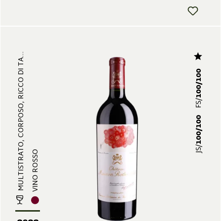
MULTISTRATO, CORPOSO, RICCO DI TA...
100/100
FS/
100/100
JS/
VINO ROSSO