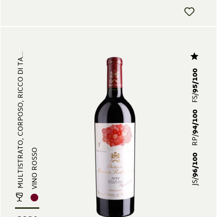
MULTISTRATO, CORPOSO, RICCO DI TA...
95/100
FS/
94/100
RP/
VINO ROSSO
96/100
JS/