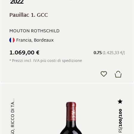
2022
Pauillac 1. GCC
MOUTON ROTHSCHILD
Francia, Bordeaux
1.069,00 €
0.75
(1.425,33 €/)
* Prezzi incl. IVA più costi di spedizione
100/100
FS/