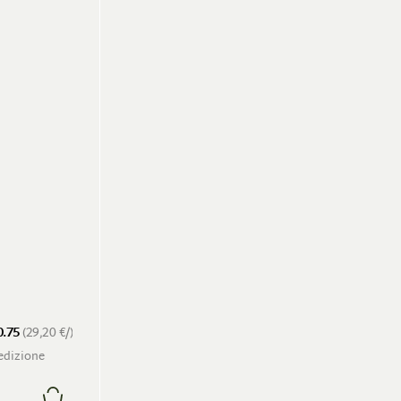
0.75
(29,20 €/)
pedizione