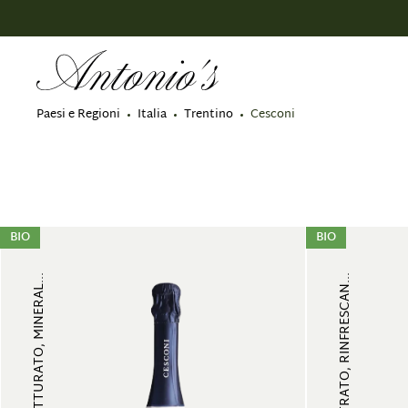
 ricerca
Passa alla navigazione principale
Paesi e Regioni
Italia
Trentino
Cesconi
BIO
BIO
FRUTTATO, MULTISTRATO, RINFRESCAN...