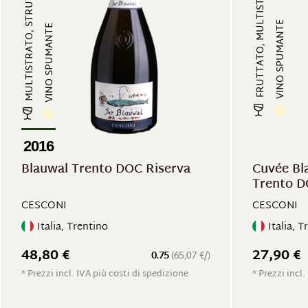
MULTISTRATO, STRUTTURATO, MINERAL...
VINO SPUMANTE
VINO SPUMANTE
2016
Blauwal Trento DOC Riserva
Cuvée Bl
Trento 
CESCONI
CESCONI
Italia, Trentino
Italia, T
48,80 €
27,90 €
0.75
(65,07 €/)
* Prezzi incl. IVA più costi di spedizione
* Prezzi incl.