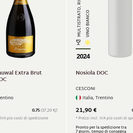
MULTISTRATO, RINFRESCANTE
VINO BIANCO
2024
auwal Extra Brut
Nosiola DOC
DOC
CESCONI
rentino
Italia, Trentino
21,90 €
0.75
(37,20 €/)
 IVA più costi di spedizione
* Prezzi incl. IVA più costi di s
Pronto per la spedizione tra
7 giorni, tempo di consegna