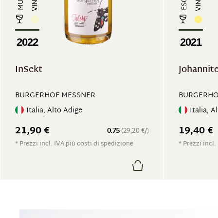
2022
2021
InSekt
Johannit
BURGERHOF MESSNER
BURGERHO
Italia, Alto Adige
Italia, A
21,90 €
19,40 €
0.75
(29,20 €/)
* Prezzi incl. IVA più costi di spedizione
* Prezzi incl.