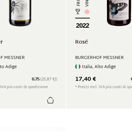
2022
er
Rosé
F MESSNER
BURGERHOF MESSNER
lto Adige
Italia, Alto Adige
17,40 €
0.75
(25,87 €/)
 IVA più costi di spedizione
* Prezzi incl. IVA più costi di s