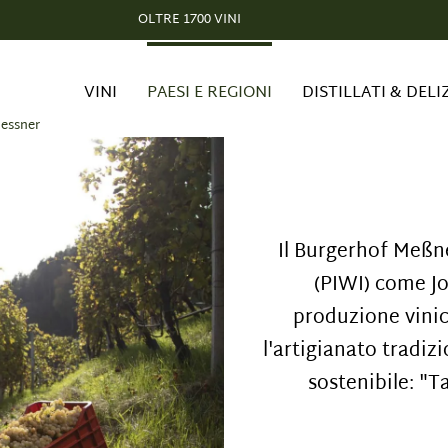
OLTRE 1700 VINI
VINI
PAESI E REGIONI
DISTILLATI & DELI
essner
Il Burgerhof Meßner
(PIWI) come J
produzione vinic
l'artigianato tradi
sostenibile: "