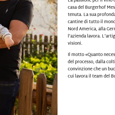
La passione per il vino 
casa del Burgerhof Mess
tenuta. La sua profond
cantine di tutto il mond
Nord America, alla Germ
l'azienda lavora. L'arti
visioni.
Il motto «Quanto necess
del processo, dalla colti
convinzione che un buon
cui lavora il team del 