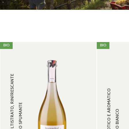
BIO
BIO
MULTISTRATO, RINFRESCANTE
ESOTICO E AROMATICO
VINO SPUMANTE
VINO BIANCO