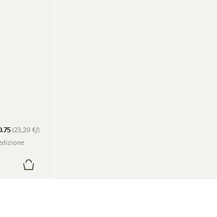
0.75
(23,20 €/)
pedizione