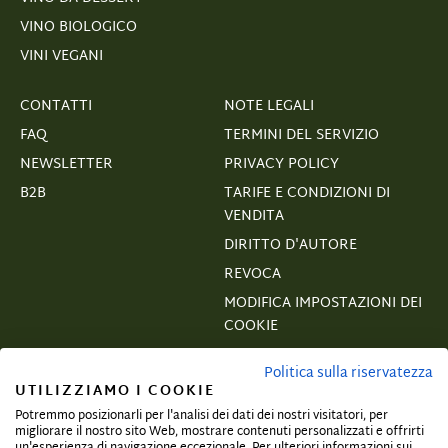
VINO BIOLOGICO
VINI VEGANI
CONTATTI
NOTE LEGALI
FAQ
TERMINI DEL SERVIZIO
NEWSLETTER
PRIVACY POLICY
B2B
TARIFE E CONDIZIONI DI
VENDITA
DIRITTO D'AUTORE
REVOCA
MODIFICA IMPOSTAZIONI DEI
COOKIE
VERTRAGSWIDERRUF
Politica sulla riservatezza
UTILIZZIAMO I COOKIE
Potremmo posizionarli per l'analisi dei dati dei nostri visitatori, per
migliorare il nostro sito Web, mostrare contenuti personalizzati e offrirti