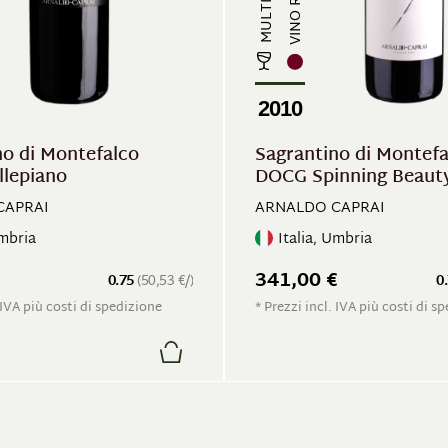
VINO ROSSO
2010
no di Montefalco
Sagrantino di Montefa
lepiano
DOCG Spinning Beaut
CAPRAI
ARNALDO CAPRAI
Umbria
Italia, Umbria
341,00 €
0.75
(50,53 €/)
0
 IVA più costi di spedizione
* Prezzi incl. IVA più costi di s