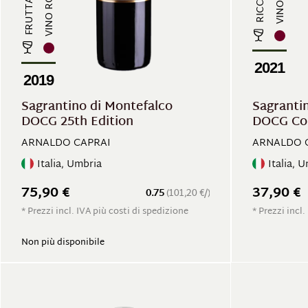
VINO ROSSO
2021
2019
Sagrantino di Montefalco
Sagranti
DOCG 25th Edition
DOCG Col
ARNALDO CAPRAI
ARNALDO 
Italia, Umbria
Italia, 
75,90 €
37,90 €
0.75
(101,20 €/)
* Prezzi incl. IVA più costi di spedizione
* Prezzi incl.
Non più disponibile