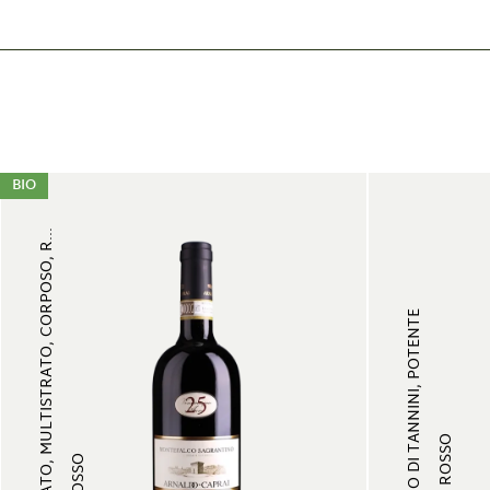
BIO
FRUTTATO, MULTISTRATO, CORPOSO, R...
RICCO DI TANNINI, POTENTE
VINO ROSSO