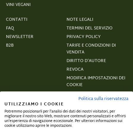
VINI VEGANI
CONTATTI
NOTE LEGALI
FAQ
TERMINI DEL SERVIZIO
NEWSLETTER
PRIVACY POLICY
B2B
TARIFE E CONDIZIONI DI
VENDITA
DIRITTO D'AUTORE
REVOCA
MODIFICA IMPOSTAZIONI DEI
COOKIE
VERTRAGSWIDERRUF
Politica sulla riservatezza
UTILIZZIAMO I COOKIE
Potremmo posizionarli per l'analisi dei dati dei nostri visitatori, per
migliorare il nostro sito Web, mostrare contenuti personalizzati e offrirti
un'esperienza di navigazione eccezionale. Per ulteriori informazioni sui
Iscriviti e assicurati offerte esclusive!
cookie utilizziamo aprire le impostazioni.