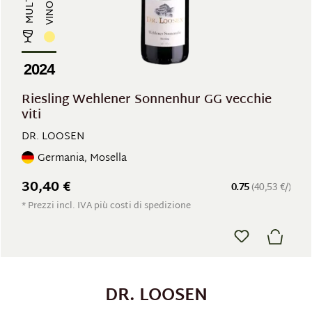
2024
Riesling Wehlener Sonnenhur GG vecchie
viti
DR. LOOSEN
Germania, Mosella
30,40 €
0.75
(40,53 €/)
* Prezzi incl. IVA più costi di spedizione
DR. LOOSEN