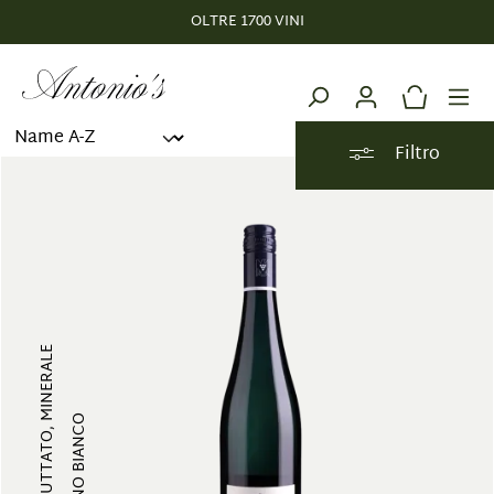
OLTRE 1700 VINI
nuto principale
Filtro
FRUTTATO, MINERALE
VINO BIANCO