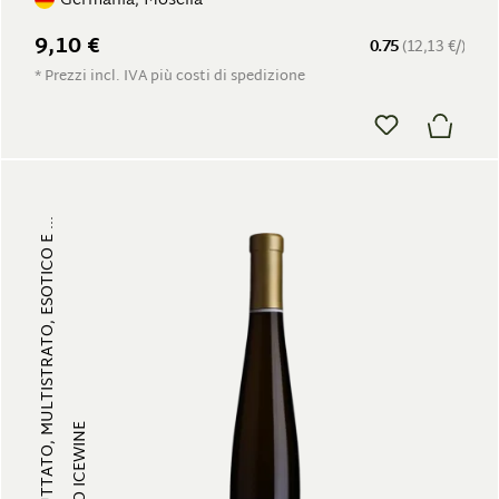
Germania, Mosella
9,10 €
0.75
(12,13 €/)
* Prezzi incl. IVA più costi di spedizione
FRUTTATO, MULTISTRATO, ESOTICO E ...
VINO ICEWINE