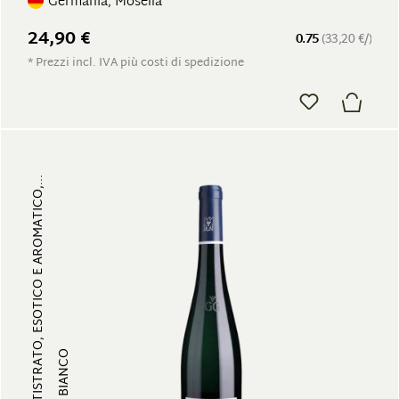
Germania, Mosella
24,90 €
0.75
(33,20 €/)
* Prezzi incl. IVA più costi di spedizione
MULTISTRATO, ESOTICO E AROMATICO,...
VINO BIANCO