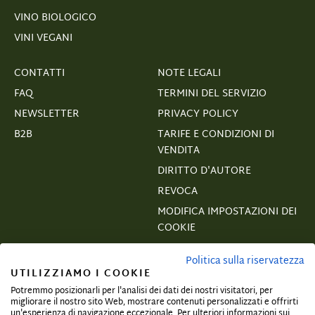
VINO BIOLOGICO
VINI VEGANI
CONTATTI
NOTE LEGALI
FAQ
TERMINI DEL SERVIZIO
NEWSLETTER
PRIVACY POLICY
B2B
TARIFE E CONDIZIONI DI
VENDITA
DIRITTO D'AUTORE
REVOCA
MODIFICA IMPOSTAZIONI DEI
COOKIE
VERTRAGSWIDERRUF
Politica sulla riservatezza
UTILIZZIAMO I COOKIE
Potremmo posizionarli per l'analisi dei dati dei nostri visitatori, per
migliorare il nostro sito Web, mostrare contenuti personalizzati e offrirti
un'esperienza di navigazione eccezionale. Per ulteriori informazioni sui