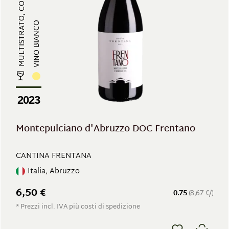
MULTISTRATO, CORPOSO
VINO BIANCO
2023
Montepulciano d'Abruzzo DOC Frentano
CANTINA FRENTANA
Italia, Abruzzo
6,50 €
0.75
(8,67 €/)
* Prezzi incl. IVA più costi di spedizione