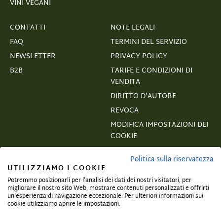
VINI VEGANI
CONTATTI
NOTE LEGALI
FAQ
TERMINI DEL SERVIZIO
NEWSLETTER
PRIVACY POLICY
B2B
TARIFE E CONDIZIONI DI
VENDITA
DIRITTO D'AUTORE
REVOCA
MODIFICA IMPOSTAZIONI DEI
COOKIE
VERTRAGSWIDERRUF
Politica sulla riservatezza
UTILIZZIAMO I COOKIE
Potremmo posizionarli per l'analisi dei dati dei nostri visitatori, per
migliorare il nostro sito Web, mostrare contenuti personalizzati e offrirti
un'esperienza di navigazione eccezionale. Per ulteriori informazioni sui
Iscriviti e assicurati offerte esclusive!
cookie utilizziamo aprire le impostazioni.