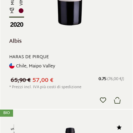
2020
Albis
HARAS DE PIRQUE
Chile, Maipo Valley
65,90 €
57,00 €
0.75
(76,00 €/)
* Prezzi incl. IVA più costi di spedizione
BIO