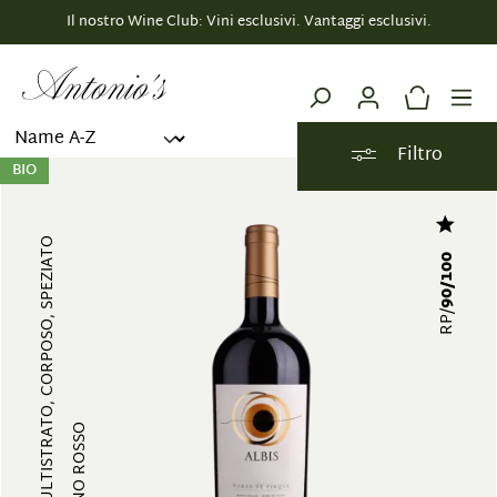
Il nostro Wine Club: Vini esclusivi. Vantaggi esclusivi.
OLTRE 600 DISTILLATI
nuto principale
Filtro
BIO
MULTISTRATO, CORPOSO, SPEZIATO
90/100
RP/
VINO ROSSO