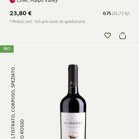
Chile, Maipo Valley
23,80 €
0.75
(31,73 €/)
* Prezzi incl. IVA più costi di spedizione
BIO
MULTISTRATO, CORPOSO, SPEZIATO
VINO ROSSO