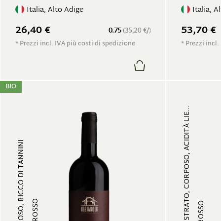
Italia, Alto Adige
Italia, A
26,40 €
53,70 €
0.75
(35,20 €/)
* Prezzi incl. IVA più costi di spedizione
* Prezzi incl.
BIO
MULTISTRATO, CORPOSO, ACIDITÀ LIE...
CORPOSO, RICCO DI TANNINI
VINO ROSSO