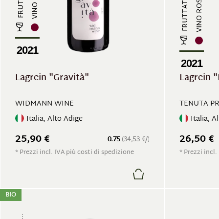
VINO ROSSO
2021
2021
Lagrein "Gravità"
Lagrein 
WIDMANN WINE
TENUTA P
Italia, Alto Adige
Italia, A
25,90 €
26,50 €
0.75
(34,53 €/)
* Prezzi incl. IVA più costi di spedizione
* Prezzi incl.
BIO