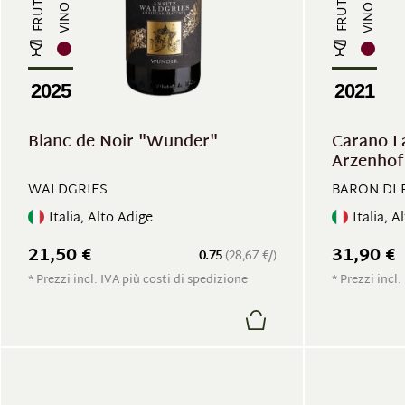
2025
2021
Blanc de Noir "Wunder"
Carano L
Arzenhof
WALDGRIES
BARON DI 
Italia, Alto Adige
Italia, A
21,50 €
31,90 €
0.75
(28,67 €/)
* Prezzi incl. IVA più costi di spedizione
* Prezzi incl.