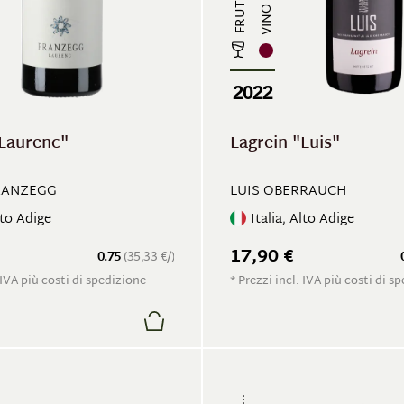
2022
"Laurenc"
Lagrein "Luis"
RANZEGG
LUIS OBERRAUCH
lto Adige
Italia, Alto Adige
17,90 €
0.75
(35,33 €/)
 IVA più costi di spedizione
* Prezzi incl. IVA più costi di s