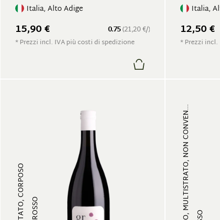
Italia, Alto Adige
Italia, A
15,90 €
12,50 €
0.75
(21,20 €/)
* Prezzi incl. IVA più costi di spedizione
* Prezzi incl.
FRUTTATO, MULTISTRATO, NON CONVEN...
FRUTTATO, CORPOSO
VINO ROSSO