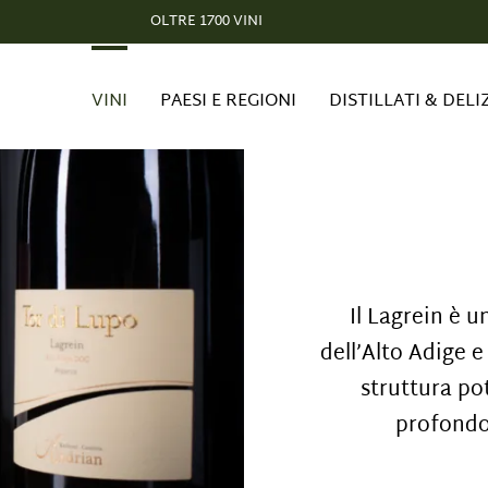
Il nostro Wine Club: Vini esclusivi. Vantaggi esclusivi.
OLTRE 1700 VINI
VINI
PAESI E REGIONI
DISTILLATI & DELI
Il Lagrein è u
dell’Alto Adige e
struttura pot
profondo,