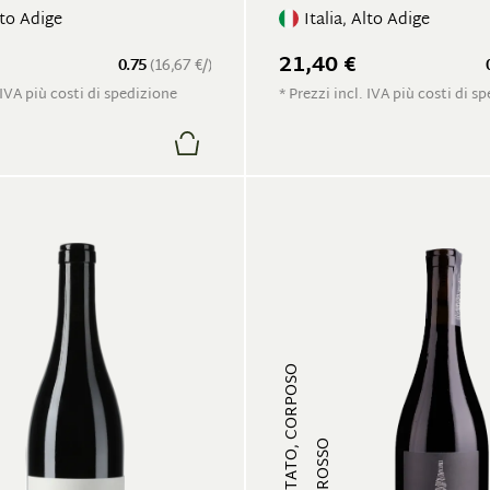
lto Adige
Italia, Alto Adige
21,40 €
0.75
(16,67 €/)
 IVA più costi di spedizione
* Prezzi incl. IVA più costi di s
FRUTTATO, CORPOSO
VINO ROSSO