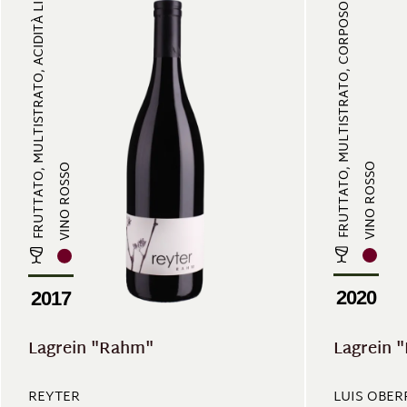
FRUTTATO, MULTISTRATO, ACIDITÀ LI...
FRUTTATO, MULTISTRATO, CORPOSO
VINO ROSSO
VINO ROSSO
2020
2017
Lagrein "Rahm"
Lagrein 
REYTER
LUIS OBE