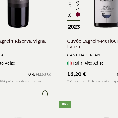
2023
agrein Riserva Vigna
Cuvée Lagrein-Merlot
Laurin
PAULI
CANTINA GIRLAN
lto Adige
Italia, Alto Adige
16,20 €
0.75
(42,53 €/)
 IVA più costi di spedizione
* Prezzi incl. IVA più costi di s
BIO