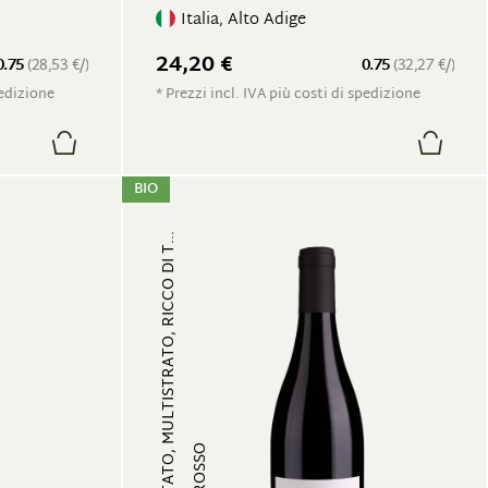
Italia, Alto Adige
24,20 €
0.75
(28,53 €/)
0.75
(32,27 €/)
pedizione
* Prezzi incl. IVA più costi di spedizione
BIO
FRUTTATO, MULTISTRATO, RICCO DI T...