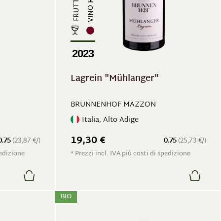
VINO ROSSO
2023
Lagrein "Mühlanger"
BRUNNENHOF MAZZON
Italia, Alto Adige
19,30 €
0.75
(23,87 €/)
0.75
(25,73 €/)
pedizione
* Prezzi incl. IVA più costi di spedizione
BIO