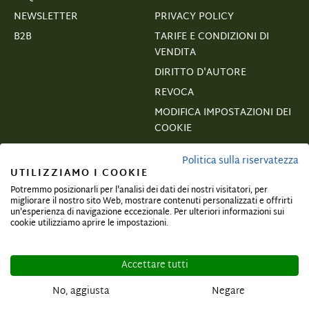
NEWSLETTER
PRIVACY POLICY
B2B
TARIFE E CONDIZIONI DI
VENDITA
DIRITTO D'AUTORE
REVOCA
MODIFICA IMPOSTAZIONI DEI
COOKIE
VERTRAGSWIDERRUF
Politica sulla riservatezza
UTILIZZIAMO I COOKIE
Potremmo posizionarli per l'analisi dei dati dei nostri visitatori, per
migliorare il nostro sito Web, mostrare contenuti personalizzati e offrirti
un'esperienza di navigazione eccezionale. Per ulteriori informazioni sui
Iscriviti e assicurati offerte esclusive!
cookie utilizziamo aprire le impostazioni.
Accettare tutti
No, aggiusta
Negare