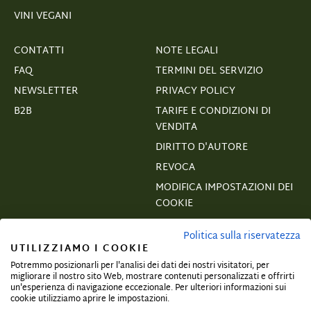
VINI VEGANI
CONTATTI
NOTE LEGALI
FAQ
TERMINI DEL SERVIZIO
NEWSLETTER
PRIVACY POLICY
B2B
TARIFE E CONDIZIONI DI
VENDITA
DIRITTO D'AUTORE
REVOCA
MODIFICA IMPOSTAZIONI DEI
COOKIE
VERTRAGSWIDERRUF
Politica sulla riservatezza
UTILIZZIAMO I COOKIE
Potremmo posizionarli per l'analisi dei dati dei nostri visitatori, per
migliorare il nostro sito Web, mostrare contenuti personalizzati e offrirti
un'esperienza di navigazione eccezionale. Per ulteriori informazioni sui
Iscriviti e assicurati offerte esclusive!
cookie utilizziamo aprire le impostazioni.