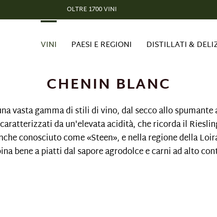
OLTRE 1700 VINI
VINI
PAESI E REGIONI
DISTILLATI & DELI
CHENIN BLANC
una vasta gamma di stili di vino, dal secco allo spumante 
 caratterizzati da un'elevata acidità, che ricorda il Riesli
che conosciuto come «Steen», e nella regione della Loir
bina bene a piatti dal sapore agrodolce e carni ad
alto con