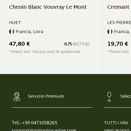
Chenin Blanc Vouvray Le Mont
Cremant 
HUET
LES PIERR
Francia, Loira
Francia,
47,80 €
19,70 €
0.75
(63,73 €/)
* Prezzi incl. IVA più costi di spedizione
* Prezzi incl.
Servizio Premium
Selez
Tel.: +39 0471058265
TUTTI I VINI