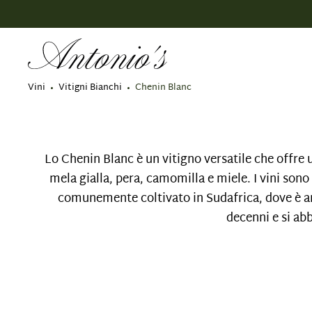
 ricerca
Passa alla navigazione principale
Vini
Vitigni Bianchi
Chenin Blanc
Lo Chenin Blanc è un vitigno versatile che offre 
mela gialla, pera, camomilla e miele. I vini sono
comunemente coltivato in Sudafrica, dove è an
decenni e si ab