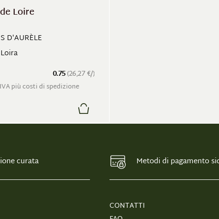
de Loire
ES D'AURÈLE
 Loira
0.75
(26,27 €/)
 IVA più costi di spedizione
ione curata
Metodi di pagamento sic
CONTATTI