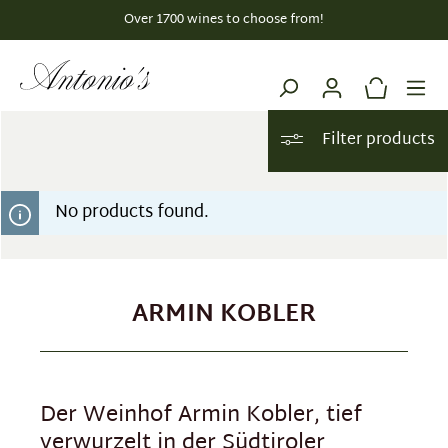
Over 1700 wines to choose from!
in content
Filter products
No products found.
ARMIN KOBLER
Der Weinhof Armin Kobler, tief
verwurzelt in der Südtiroler