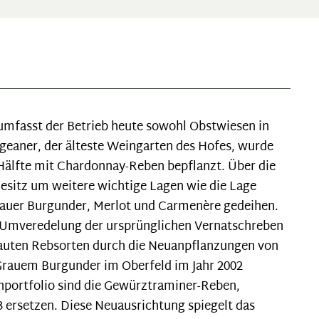
 umfasst der Betrieb heute sowohl Obstwiesen in
geaner, der älteste Weingarten des Hofes, wurde
Hälfte mit Chardonnay-Reben bepflanzt. Über die
Besitz um weitere wichtige Lagen wie die Lage
rauer Burgunder, Merlot und Carmenère gedeihen.
e Umveredelung der ursprünglichen Vernatschreben
ebauten Rebsorten durch die Neuanpflanzungen von
 Grauem Burgunder im Oberfeld im Jahr 2002
nportfolio sind die Gewürztraminer-Reben,
3 ersetzen. Diese Neuausrichtung spiegelt das