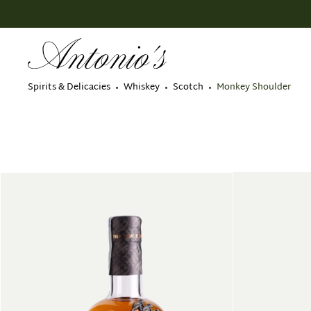
search
Skip to main navigation
Spirits & Delicacies
Whiskey
Scotch
Monkey Shoulder