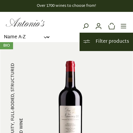
Over 1700 wines to choose from!
in content
Filter products
BIO
FRUITY, FULL-BODIED, STRUCTURED
RED WINE