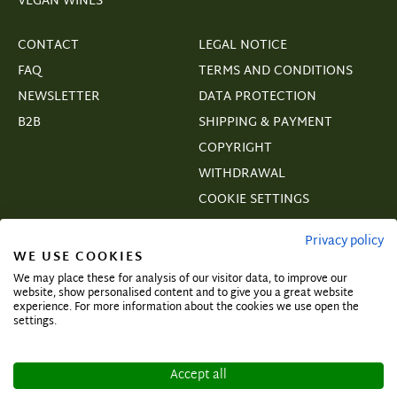
VEGAN WINES
CONTACT
LEGAL NOTICE
FAQ
TERMS AND CONDITIONS
NEWSLETTER
DATA PROTECTION
B2B
SHIPPING & PAYMENT
COPYRIGHT
WITHDRAWAL
COOKIE SETTINGS
VERTRAGSWIDERRUF
Privacy policy
WE USE COOKIES
We may place these for analysis of our visitor data, to improve our
website, show personalised content and to give you a great website
experience. For more information about the cookies we use open the
Subscribe and secure exclusive deals!
settings.
Accept all