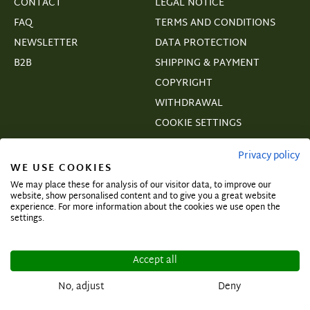
CONTACT
LEGAL NOTICE
FAQ
TERMS AND CONDITIONS
NEWSLETTER
DATA PROTECTION
B2B
SHIPPING & PAYMENT
COPYRIGHT
WITHDRAWAL
COOKIE SETTINGS
VERTRAGSWIDERRUF
Privacy policy
WE USE COOKIES
We may place these for analysis of our visitor data, to improve our
website, show personalised content and to give you a great website
experience. For more information about the cookies we use open the
Subscribe and secure exclusive deals!
settings.
Accept all
No, adjust
Deny