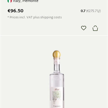
Italy, Piemonte
€96.50
0.7
(€275.71/)
* Prices incl. VAT plus shipping costs