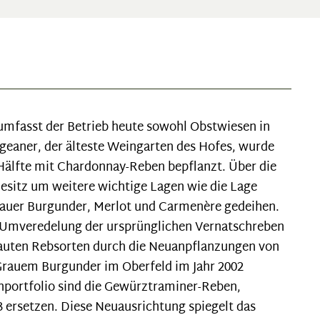
 umfasst der Betrieb heute sowohl Obstwiesen in
geaner, der älteste Weingarten des Hofes, wurde
Hälfte mit Chardonnay-Reben bepflanzt. Über die
Besitz um weitere wichtige Lagen wie die Lage
rauer Burgunder, Merlot und Carmenère gedeihen.
e Umveredelung der ursprünglichen Vernatschreben
ebauten Rebsorten durch die Neuanpflanzungen von
 Grauem Burgunder im Oberfeld im Jahr 2002
nportfolio sind die Gewürztraminer-Reben,
3 ersetzen. Diese Neuausrichtung spiegelt das