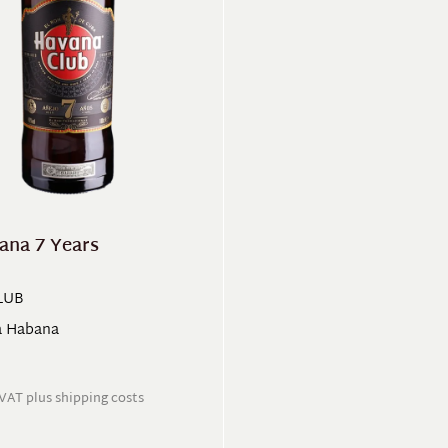
na 7 Years
LUB
a Habana
. VAT plus shipping costs