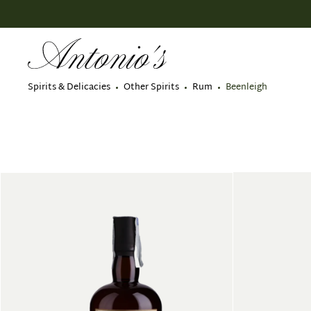
search
Skip to main navigation
Spirits & Delicacies
Other Spirits
Rum
Beenleigh