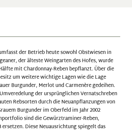
 umfasst der Betrieb heute sowohl Obstwiesen in
geaner, der älteste Weingarten des Hofes, wurde
Hälfte mit Chardonnay-Reben bepflanzt. Über die
Besitz um weitere wichtige Lagen wie die Lage
rauer Burgunder, Merlot und Carmenère gedeihen.
e Umveredelung der ursprünglichen Vernatschreben
ebauten Rebsorten durch die Neuanpflanzungen von
 Grauem Burgunder im Oberfeld im Jahr 2002
nportfolio sind die Gewürztraminer-Reben,
3 ersetzen. Diese Neuausrichtung spiegelt das