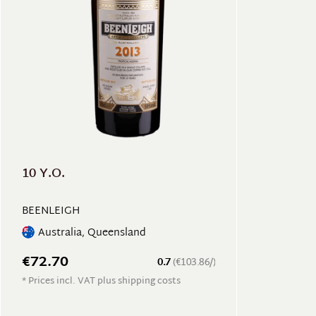
10 Y.O.
BEENLEIGH
Australia, Queensland
€72.70
0.7
(€103.86/)
* Prices incl. VAT plus shipping costs