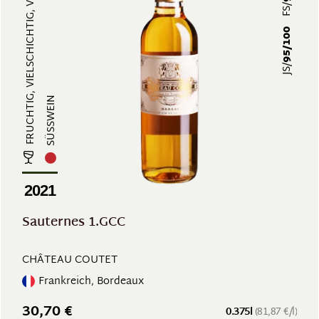
FRUCHTIG, VIELSCHICHTIG, VOLLMUND...
FS/
95/100
JS/
SÜSSWEIN
2021
Sauternes 1.GCC
CHÂTEAU COUTET
Frankreich, Bordeaux
30,70 €
0.375l
(81,87 €/l)