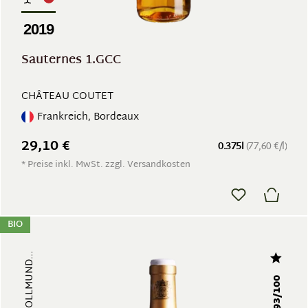
2019
Sauternes 1.GCC
CHÂTEAU COUTET
Frankreich, Bordeaux
29,10 €
0.375l
(77,60 €/l)
* Preise inkl. MwSt. zzgl. Versandkosten
BIO
93/100