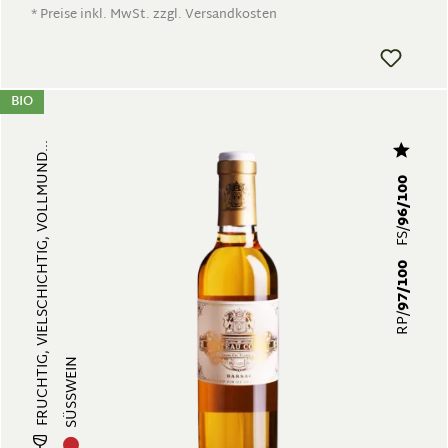
* Preise inkl. MwSt. zzgl. Versandkosten
BIO
FRUCHTIG, VIELSCHICHTIG, VOLLMUND...
96/100
FS/
97/100
RP/
SÜSSWEIN