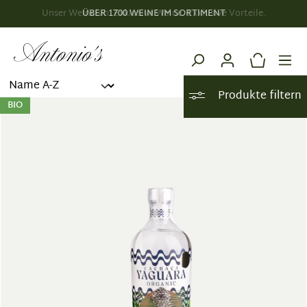
Unser Weinclub: Exklusive Weine. Exklusive Vorteile.
ÜBER 1700 WEINE IM SORTIMENT
alt springen
Produkte filtern
BIO