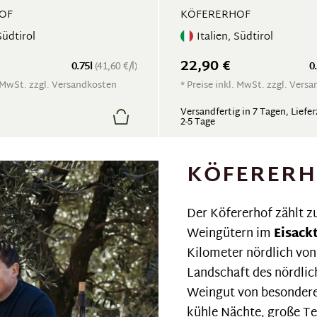
OF
KÖFERERHOF
Südtirol
Italien, Südtirol
22,90 €
0.75l
(41,60 €/l)
0
. MwSt. zzgl. Versandkosten
* Preise inkl. MwSt. zzgl. Vers
Versandfertig in 7 Tagen, Liefer
2-5 Tage
KÖFERERH
Der Köfererhof zählt z
Weingütern im
Eisack
Kilometer nördlich von 
Landschaft des nördlich
Weingut von besondere
kühle Nächte, große T