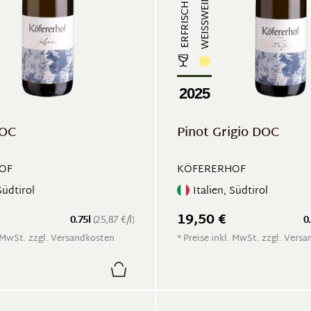
WEISSWEIN
2025
DOC
Pinot Grigio DOC
OF
KÖFERERHOF
Südtirol
Italien, Südtirol
19,50 €
0.75l
(25,87 €/l)
0
. MwSt. zzgl. Versandkosten
* Preise inkl. MwSt. zzgl. Vers