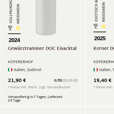
WEISSWEIN
WEISSWEIN
2025
2024
Gewürztraminer DOC Eisacktal
Kerner 
KÖFERERHOF
KÖFERERH
Italien, Südtirol
Italien, 
21,90 €
19,40 €
0.75l
(29,20 €/l)
* Preise inkl. MwSt. zzgl. Versandkosten
* Preise inkl
Versandfertig in 7 Tagen, Lieferzeit
2-5 Tage