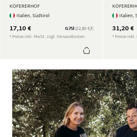
KÖFERERHOF
KÖFERERH
Italien, Südtirol
Italien, 
17,10 €
31,20 €
0.75l
(22,80 €/l)
* Preise inkl. MwSt. zzgl. Versandkosten
* Preise inkl