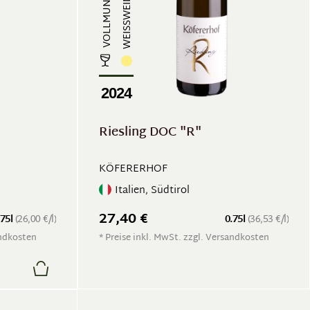
WEISSWEIN
2024
Riesling DOC "R"
KÖFERERHOF
Italien, Südtirol
27,40 €
.75l
(26,00 €/l)
0.75l
(36,53 €/l)
andkosten
* Preise inkl. MwSt. zzgl. Versandkosten