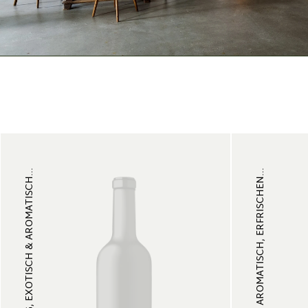
VOLLMUNDIG, EXOTISCH & AROMATISCH...
EXOTISCH & AROMATISCH, ERFRISCHEN...