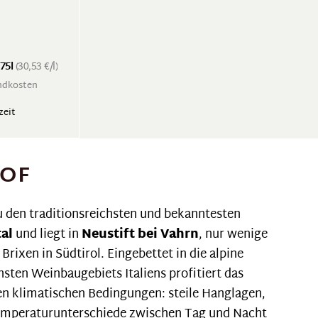
.75l
(30,53 €/l)
andkosten
zeit
OF
u den traditionsreichsten und bekanntesten
tal
und liegt in
Neustift bei Vahrn
, nur wenige
Brixen in Südtirol. Eingebettet in die alpine
sten Weinbaugebiets Italiens profitiert das
n klimatischen Bedingungen: steile Hanglagen,
emperaturunterschiede zwischen Tag und Nacht