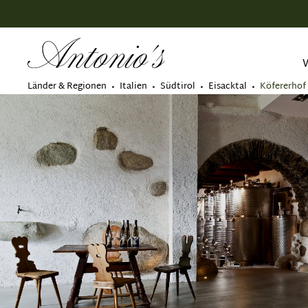
springen
Zur Hauptnavigation springen
Länder & Regionen
Italien
Südtirol
Eisacktal
Köfererhof