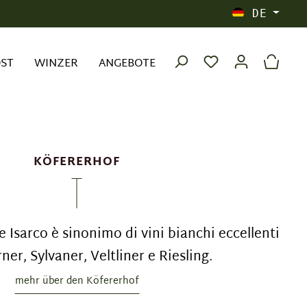
DE
OST
WINZER
ANGEBOTE
KÖFERERHOF
le Isarco è sinonimo di vini bianchi eccellenti
er, Sylvaner, Veltliner e Riesling.
mehr über den Köfererhof