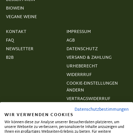
BIOWEIN
VEGANE WEINE
KONTAKT
IMPRESSUM
FAQ
AGB
NEWSLETTER
DATENSCHUTZ
B2B
VERSAND & ZAHLUNG
URHEBERECHT
WIDERRRUF
COOKIE-EINSTELLUNGEN
ÄNDERN
VERTRAGSWIDERRUF
Datenschutzbestimmungen
WIR VERWENDEN COOKIES
Wir können diese zur Analyse unserer Besucherdaten platzieren, um
unsere Webseite zu verbessern, personalisierte Inhalte anzuzeigen und
Abonnieren und exklusive Angebote
Ihnen ein großartiges Webseiten-Erlebnis zu bieten. Für weitere