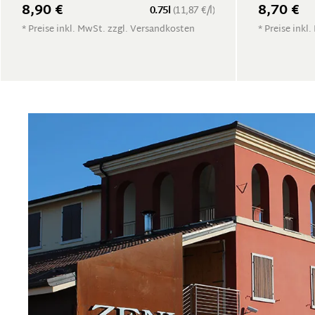
8,90 €
8,70 €
0.75l
(11,87 €/l)
* Preise inkl. MwSt. zzgl. Versandkosten
* Preise inkl