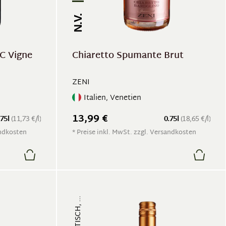
N.V.
C Vigne
Chiaretto Spumante Brut
ZENI
Italien, Venetien
13,99 €
.75l
(11,73 €/l)
0.75l
(18,65 €/l)
andkosten
* Preise inkl. MwSt. zzgl. Versandkosten