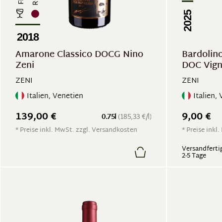
2025
2018
Amarone Classico DOCG Nino
Bardolino
Zeni
DOC Vign
ZENI
ZENI
Italien, Venetien
Italien,
139,00 €
9,00 €
0.75l
(185,33 €/l)
* Preise inkl. MwSt. zzgl. Versandkosten
* Preise inkl
Versandfertig
2-5 Tage