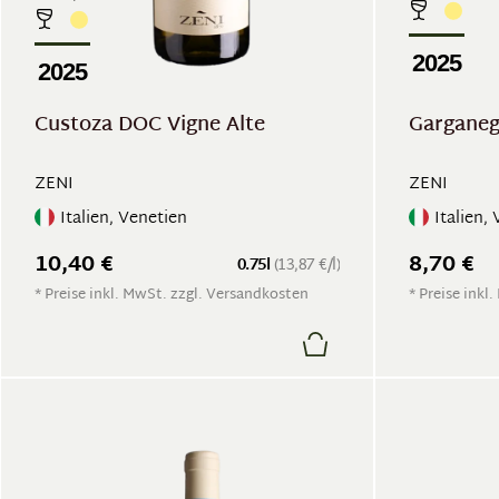
2025
2025
Custoza DOC Vigne Alte
Garganeg
ZENI
ZENI
Italien, Venetien
Italien,
10,40 €
8,70 €
0.75l
(13,87 €/l)
* Preise inkl. MwSt. zzgl. Versandkosten
* Preise inkl