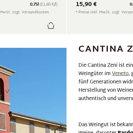
15,90 €
0.75l
(11,60 €/l)
0
. MwSt. zzgl. Versandkosten
* Preise inkl. MwSt. zzgl. Vers
CANTINA Z
Die Cantina Zeni ist e
Weingüter im
Veneto
,
fünf Generationen widm
Herstellung von Weinen,
authentisch und unver
Das Weingut ist bekannt