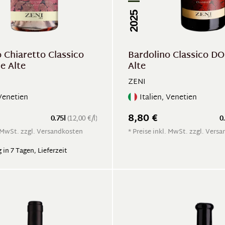
2025
 Chiaretto Classico
Bardolino Classico DO
e Alte
Alte
ZENI
 Venetien
Italien, Venetien
8,80 €
0.75l
(12,00 €/l)
0
. MwSt. zzgl. Versandkosten
* Preise inkl. MwSt. zzgl. Vers
 in 7 Tagen, Lieferzeit