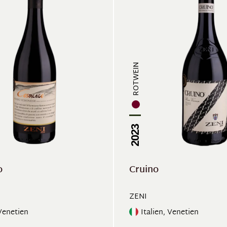
ROTWEIN
2023
o
Cruino
ZENI
 Venetien
Italien, Venetien