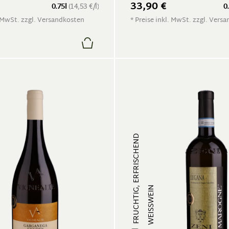
33,90 €
0.75l
(14,53 €/l)
0
. MwSt. zzgl. Versandkosten
* Preise inkl. MwSt. zzgl. Vers
FRUCHTIG, ERFRISCHEND
WEISSWEIN