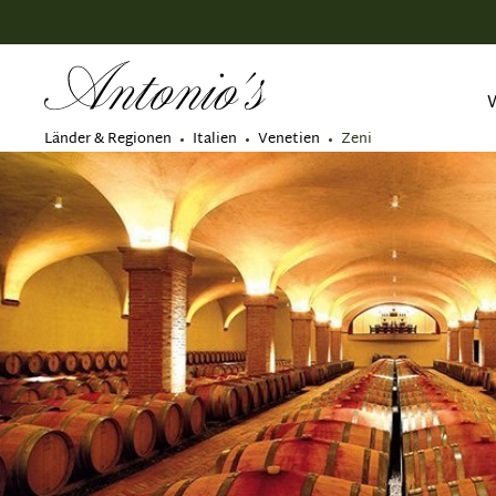
springen
Zur Hauptnavigation springen
Länder & Regionen
Italien
Venetien
Zeni