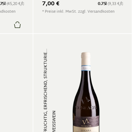
7,00 €
.75l
(45,20 €/l)
0.75l
(9,33 €/l)
andkosten
* Preise inkl. MwSt. zzgl. Versandkosten
FRUCHTIG, ERFRISCHEND, STRUKTURIE...
WEISSWEIN