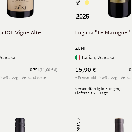
2025
a IGT Vigne Alte
Lugana "Le Marogne"
ZENI
 Venetien
Italien, Venetien
15,90 €
0.75l
(11,60 €/l)
0
. MwSt. zzgl. Versandkosten
* Preise inkl. MwSt. zzgl. Vers
Versandfertig in 7 Tagen,
Lieferzeit 2-5 Tage