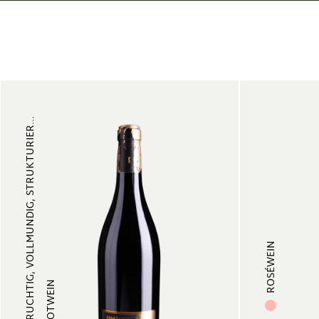
FRUCHTIG, VOLLMUNDIG, STRUKTURIER...
ROSÉWEIN
ROTWEIN