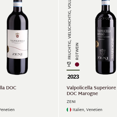
FRUCHTIG, VIELSCHICHTIG, VOLLMUND...
ROTWEIN
2023
lla DOC
Valpolicella Superiore
DOC Marogne
ZENI
 Venetien
Italien, Venetien