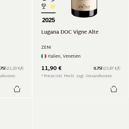
2025
Lugana DOC Vigne Alte
ZENI
Italien, Venetien
11,90 €
.75l
(21,20 €/l)
0.75l
(15,87 €/l)
andkosten
* Preise inkl. MwSt. zzgl. Versandkosten