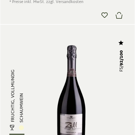
* Preise inkl. MwSt. zzgl. Versandkosten
92/100
FS/
FRUCHTIG, VOLLMUNDIG
SCHAUMWEIN