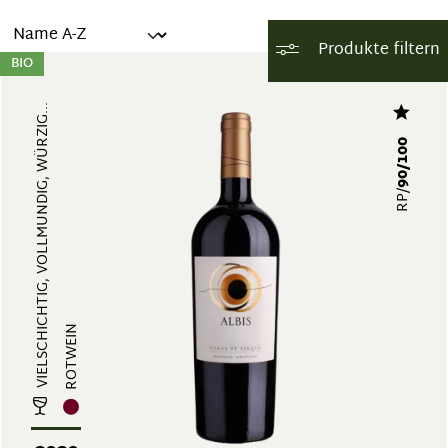
Produkte filtern
BIO
VIELSCHICHTIG, VOLLMUNDIG, WÜRZIG...
90/100
RP/
ROTWEIN