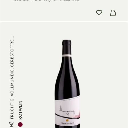
* Preise inkl. MwSt. zzgl. Versandkosten
FRUCHTIG, VOLLMUNDIG, GERBSTOFFRE...
ROTWEIN