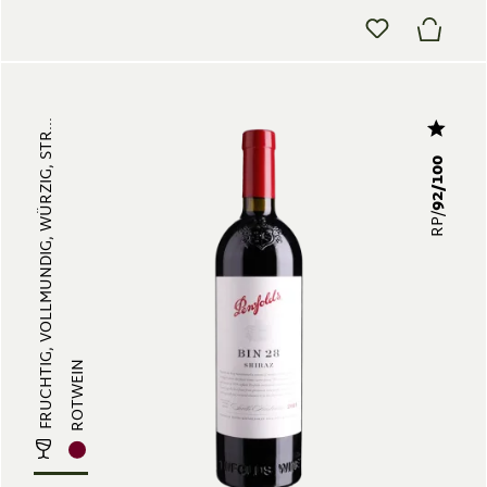
FRUCHTIG, VOLLMUNDIG, WÜRZIG, STR...
92/100
RP/
ROTWEIN