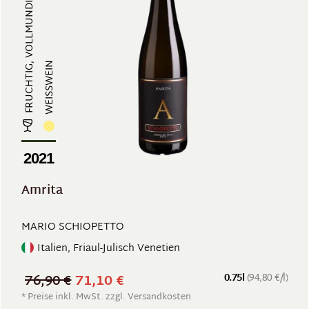
FRUCHTIG, VOLLMUNDIG, EXOTISCH & ...
WEISSWEIN
2021
Amrita
MARIO SCHIOPETTO
Italien, Friaul-Julisch Venetien
76,90 €
71,10 €
0.75l
(94,80 €/l)
* Preise inkl. MwSt. zzgl. Versandkosten