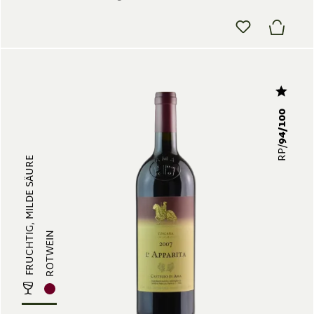
94/100
RP/
FRUCHTIG, MILDE SÄURE
ROTWEIN