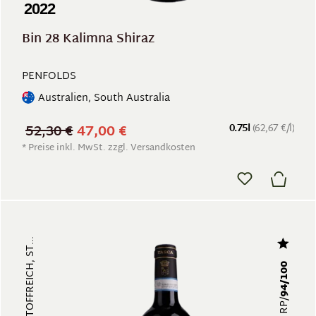
2022
Bin 28 Kalimna Shiraz
PENFOLDS
Australien, South Australia
52,30 €
47,00 €
0.75l
(62,67 €/l)
* Preise inkl. MwSt. zzgl. Versandkosten
94/100
RP/