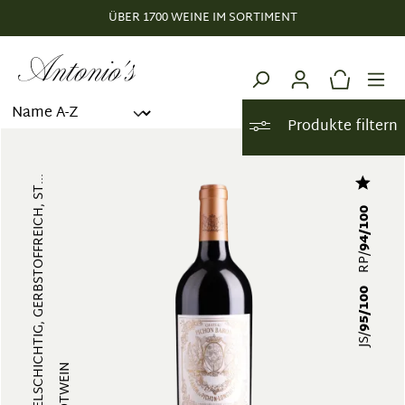
ÜBER 1700 WEINE IM SORTIMENT
alt springen
Produkte filtern
VIELSCHICHTIG, GERBSTOFFREICH, ST...
94/100
RP/
95/100
JS/
ROTWEIN