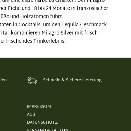
, um eine klare Farbe zu erhalten. Der Milagro
her Eiche und 18 bis 24 Monate in französischer
 Süße und Holzaromen führt.
utaten in Cocktails, um den Tequila-Geschmack
ta" kombinieren Milagro Silver mit frisch
erfrischendes Trinkerlebnis.
den
Schnelle & Sichere Lieferung
IMPRESSUM
AGB
DATENSCHUTZ
VERSAND & ZAHLUNG