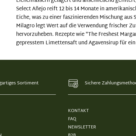
Eichenfässern gelagert und anschließend gefiltert
Select Añejo reift 12 bis 14 Monate in amerikanisc
Eiche, was zu einer faszinierenden Mischung aus
Milagro legt Wert auf die Verwendung frischer Z
hervorzuheben. Rezepte wie "The Freshest Margari
gepresstem Limettensaft und Agavensirup für ein 
gartiges Sortiment
Sichere Zahlungsmetho
KONTAKT
FAQ
NEWSLETTER
N
B2B