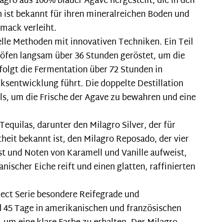
agro aus 100% blauer Agave hergestellt, die in den
n ist bekannt für ihren mineralreichen Boden und
hmack verleiht.
elle Methoden mit innovativen Techniken. Ein Teil
nöfen langsam über 36 Stunden geröstet, um die
folgt die Fermentation über 72 Stunden in
ksentwicklung führt. Die doppelte Destillation
ills, um die Frische der Agave zu bewahren und eine
quilas, darunter den Milagro Silver, der für
eit bekannt ist, den Milagro Reposado, der vier
st und Noten von Karamell und Vanille aufweist,
ischer Eiche reift und einen glatten, raffinierten
lect Serie besondere Reifegrade und
d 45 Tage in amerikanischen und französischen