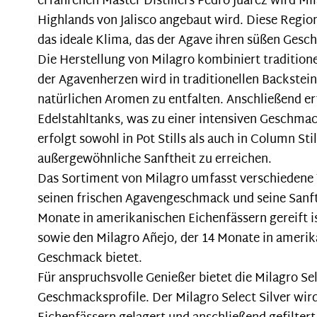
erfahrenen Master Distillers Pedro Juarez wird Mil
Highlands von Jalisco angebaut wird. Diese Regio
das ideale Klima, das der Agave ihren süßen Gesc
Die Herstellung von Milagro kombiniert tradition
der Agavenherzen wird in traditionellen Backstei
natürlichen Aromen zu entfalten. Anschließend er
Edelstahltanks, was zu einer intensiven Geschmac
erfolgt sowohl in Pot Stills als auch in Column St
außergewöhnliche Sanftheit zu erreichen.
Das Sortiment von Milagro umfasst verschiedene Te
seinen frischen Agavengeschmack und seine Sanfth
Monate in amerikanischen Eichenfässern gereift i
sowie den Milagro Añejo, der 14 Monate in amerikan
Geschmack bietet.
Für anspruchsvolle Genießer bietet die Milagro Se
Geschmacksprofile. Der Milagro Select Silver wir