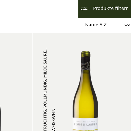
Produkte filtern
FRUCHTIG, VOLLMUNDIG, MILDE SÄURE...
WEISSWEIN