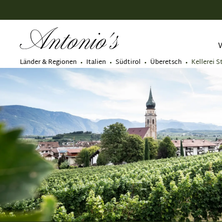
springen
Zur Hauptnavigation springen
Länder & Regionen
Italien
Südtirol
Überetsch
Kellerei S