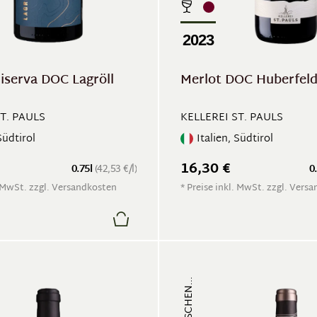
2023
iserva DOC Lagröll
Merlot DOC Huberfel
T. PAULS
KELLEREI ST. PAULS
Südtirol
Italien, Südtirol
16,30 €
0.75l
(42,53 €/l)
0
. MwSt. zzgl. Versandkosten
* Preise inkl. MwSt. zzgl. Vers