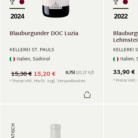
2024
2022
Blauburgunder DOC Luzia
Blauburg
Lehmstei
KELLEREI ST. PAULS
KELLEREI S
Italien, Südtirol
Italien, 
33,90 €
15,30 €
15,20 €
0.75l
(20,27 €/l)
* Preise inkl
* Preise inkl. MwSt. zzgl. Versandkosten