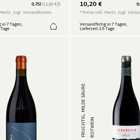
10,20 €
0.75l
(13,60 €/l)
0
. MwSt. zzgl. Versandkosten
* Preise inkl. MwSt. zzgl. Vers
 in 7 Tagen,
Versandfertig in 7 Tagen,
5 Tage
Lieferzeit 2-5 Tage
FRUCHTIG, MILDE SÄURE
ROTWEIN