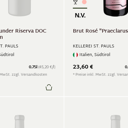
N.V.
under Riserva DOC
Brut Rosé "Praeclarus
n
T. PAULS
KELLEREI ST. PAULS
Südtirol
Italien, Südtirol
23,60 €
0.75l
(45,20 €/l)
0
. MwSt. zzgl. Versandkosten
* Preise inkl. MwSt. zzgl. Vers