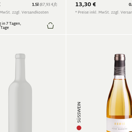
€
13,30 €
1.5l
(87,93 €/l)
0
. MwSt. zzgl. Versandkosten
* Preise inkl. MwSt. zzgl. Vers
 in 7 Tagen,
5 Tage
SÜSSWEIN