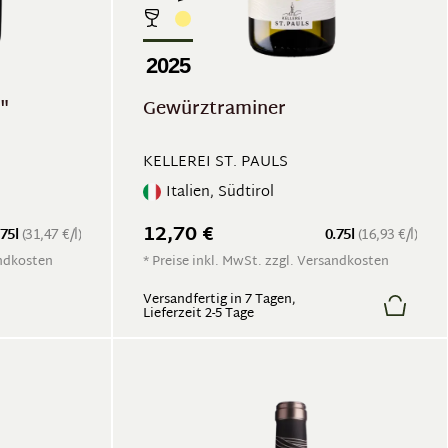
2025
"
Gewürztraminer
KELLEREI ST. PAULS
Italien, Südtirol
12,70 €
.75l
(31,47 €/l)
0.75l
(16,93 €/l)
andkosten
* Preise inkl. MwSt. zzgl. Versandkosten
Versandfertig in 7 Tagen,
Lieferzeit 2-5 Tage