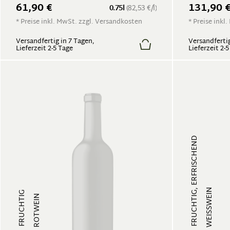
61,90 €
131,90 
0.75l
(82,53 €/l)
* Preise inkl. MwSt. zzgl. Versandkosten
* Preise inkl
Versandfertig in 7 Tagen,
Versandfertig
Lieferzeit 2-5 Tage
Lieferzeit 2-
FRUCHTIG, ERFRISCHEND
WEISSWEIN
FRUCHTIG
ROTWEIN