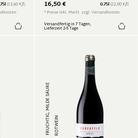
16,50 €
.75l
(13,60 €/l)
0.75l
(22,00 €/l)
andkosten
* Preise inkl. MwSt. zzgl. Versandkosten
Versandfertig in 7 Tagen,
Lieferzeit 2-5 Tage
FRUCHTIG, MILDE SÄURE
ROTWEIN