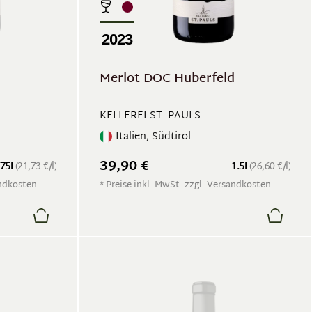
2023
d
Merlot DOC Huberfeld
KELLEREI ST. PAULS
Italien, Südtirol
39,90 €
.75l
(21,73 €/l)
1.5l
(26,60 €/l)
andkosten
* Preise inkl. MwSt. zzgl. Versandkosten