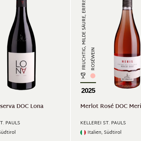
FRUCHTIG, MILDE SÄURE, ERFRISCHEN...
ROSÉWEIN
2025
iserva DOC Lona
Merlot Rosé DOC Mer
T. PAULS
KELLEREI ST. PAULS
Südtirol
Italien, Südtirol