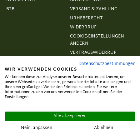
NEWSLETTER
DATENSCHUTZ
B2B
VERSAND & ZAHLUNG
URHEBERECHT
WIDERRRUF
COOKIE-EINSTELLUNGEN
ÄNDERN
VERTRAGSWIDERRUF
Datenschutzbestimmungen
WIR VERWENDEN COOKIES
Wir können diese zur Analyse unserer Besucherdaten platzieren, um
unsere Webseite zu verbessern, personalisierte Inhalte anzuzeigen und
Abonnieren und exklusive Angebote
Ihnen ein großartiges Webseiten-Erlebnis zu bieten. Für weitere
Informationen zu den von uns verwendeten Cookies öffnen Sie die
sichern!
Einstellungen.
Alle akzeptieren
Nein, anpassen
Ablehnen