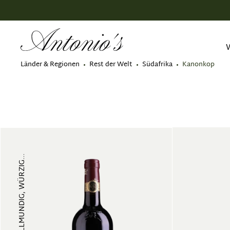
springen
Zur Hauptnavigation springen
Länder & Regionen
Rest der Welt
Südafrika
Kanonkop
VIELSCHICHTIG, VOLLMUNDIG, WÜRZIG...