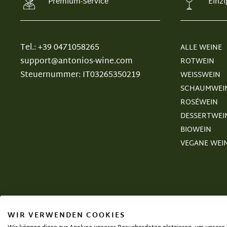
Premium-Service
Einzi
Tel.: +39 0471058265
ALLE WEINE
support@antonios-wine.com
ROTWEIN
Steuernummer: IT03265350219
WEISSWEIN
SCHAUMWEI
ROSÉWEIN
DESSERTWEI
BIOWEIN
VEGANE WEI
WIR VERWENDEN COOKIES