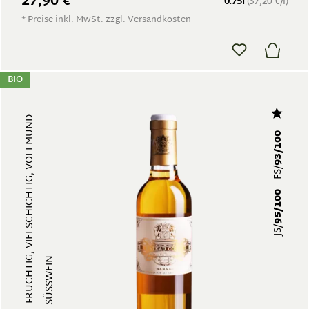
27,90 €
0.75l
(37,20 €/l)
* Preise inkl. MwSt. zzgl. Versandkosten
BIO
FRUCHTIG, VIELSCHICHTIG, VOLLMUND...
93/100
FS/
95/100
JS/
SÜSSWEIN