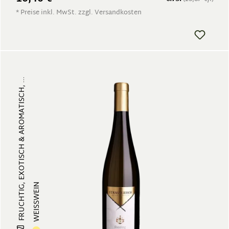
* Preise inkl. MwSt. zzgl. Versandkosten
FRUCHTIG, EXOTISCH & AROMATISCH, ...
WEISSWEIN