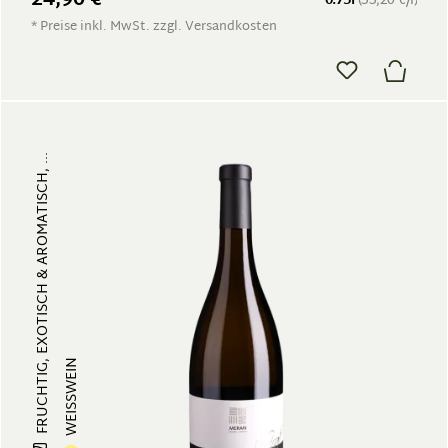
24,90 €
0.75l
(33,20 €/l)
* Preise inkl. MwSt. zzgl. Versandkosten
FRUCHTIG, EXOTISCH & AROMATISCH, ...
WEISSWEIN