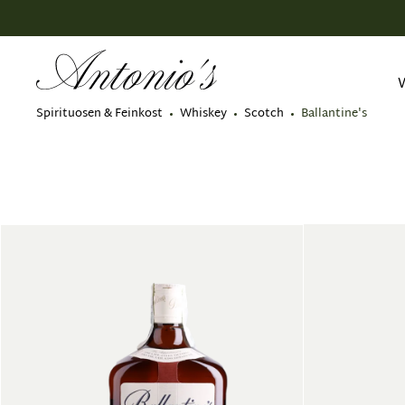
springen
Zur Hauptnavigation springen
Spirituosen & Feinkost
Whiskey
Scotch
Ballantine's