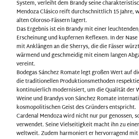
System, verleiht dem Brandy seine charakteristis
Mendoza Clásico reift durchschnittlich 15 Jahre, w
alten Oloroso-Fässern lagert.
Das Ergebnis ist ein Brandy mit einer leuchtend
Erscheinung und kupfernen Reflexen. In der Nase 
mit Anklängen an die Sherrys, die die Fässer wür
wärmend und geschmeidig mit einem langen Abga
vereint.
Bodegas Sánchez Romate legt großen Wert auf di
die traditionellen Produktionsmethoden respekti
kontinuierlich modernisiert, um die Qualität der
Weine und Brandys von Sánchez Romate internati
kosmopolitischen Geist des Gründers entspricht.
Cardenal Mendoza wird nicht nur pur genossen, so
verwendet. Seine Vielseitigkeit macht ihn zu ein
weltweit. Zudem harmoniert er hervorragend mit 