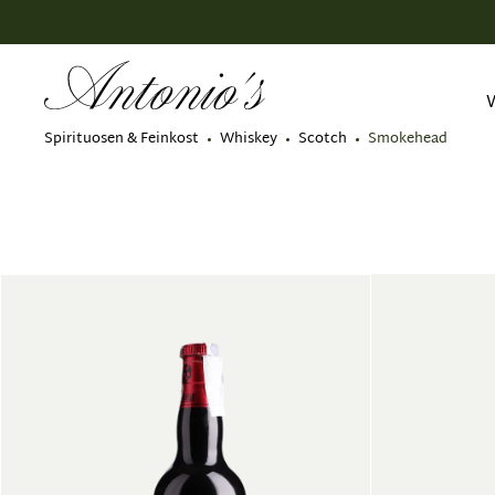
springen
Zur Hauptnavigation springen
Spirituosen & Feinkost
Whiskey
Scotch
Smokehead