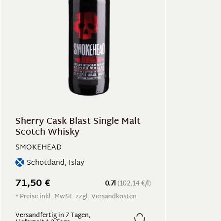
Sherry Cask Blast Single Malt
Scotch Whisky
SMOKEHEAD
Schottland, Islay
71,50 €
0.7l
(102,14 €/l)
* Preise inkl. MwSt. zzgl. Versandkosten
Versandfertig in 7 Tagen,