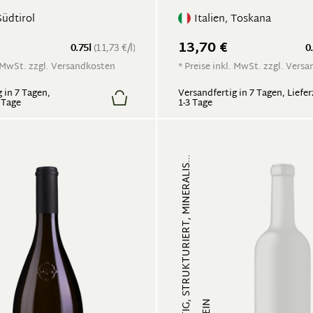
Südtirol
Italien, Toskana
13,70 €
0.75l
(11,73 €/l)
0
. MwSt. zzgl. Versandkosten
* Preise inkl. MwSt. zzgl. Vers
 in 7 Tagen,
Versandfertig in 7 Tagen, Liefer
5 Tage
1-3 Tage
FRUCHTIG, STRUKTURIERT, MINERALIS...