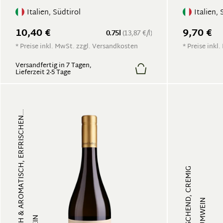
Italien, Südtirol
Italien, 
10,40 €
9,70 €
0.75l
(13,87 €/l)
* Preise inkl. MwSt. zzgl. Versandkosten
* Preise inkl
Versandfertig in 7 Tagen,
Lieferzeit 2-5 Tage
EXOTISCH & AROMATISCH, ERFRISCHEN...
ERFRISCHEND, CREMIG
SCHAUMWEIN