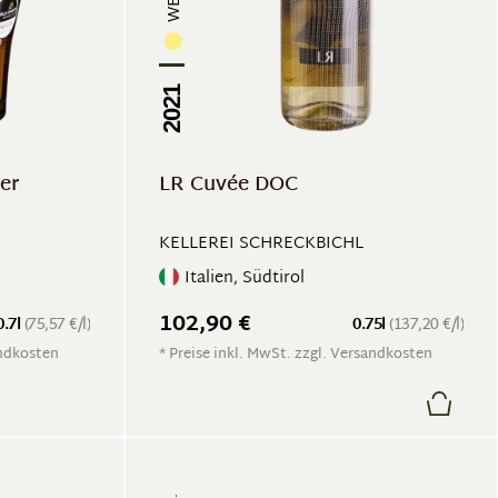
2021
er
LR Cuvée DOC
KELLEREI SCHRECKBICHL
Italien, Südtirol
102,90 €
0.7l
(75,57 €/l)
0.75l
(137,20 €/l)
andkosten
* Preise inkl. MwSt. zzgl. Versandkosten