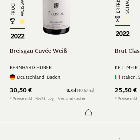
WEISSWEIN
2022
2022
Breisgau Cuvée Weiß
Brut Cla
BERNHARD HUBER
KETTMEIR
Deutschland, Baden
Italien, 
30,50 €
25,50 €
0.75l
(40,67 €/l)
* Preise inkl. MwSt. zzgl. Versandkosten
* Preise inkl