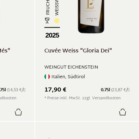
WEISSWEIN
2025
Més"
Cuvée Weiss "Gloria Dei"
WEINGUT EICHENSTEIN
Italien, Südtirol
17,90 €
.75l
(14,53 €/l)
0.75l
(23,87 €/l)
andkosten
* Preise inkl. MwSt. zzgl. Versandkosten