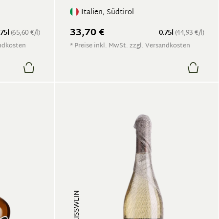
Italien, Südtirol
33,70 €
.75l
(65,60 €/l)
0.75l
(44,93 €/l)
andkosten
* Preise inkl. MwSt. zzgl. Versandkosten
WEISSWEIN