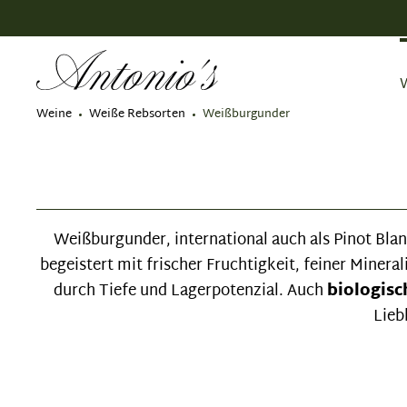
springen
Zur Hauptnavigation springen
Weine
Weiße Rebsorten
Weißburgunder
Weißburgunder, international auch als Pinot Bla
begeistert mit frischer Fruchtigkeit, feiner Mine
durch Tiefe und Lagerpotenzial. Auch
biologisc
Lieb