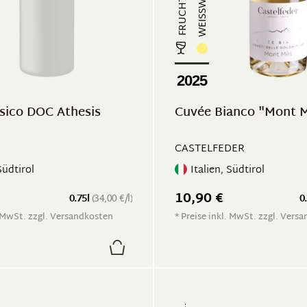
WEISSWEIN
2025
ssico DOC Athesis
Cuvée Bianco "Mont 
CASTELFEDER
Südtirol
Italien, Südtirol
10,90 €
0.75l
(34,00 €/l)
0
. MwSt. zzgl. Versandkosten
* Preise inkl. MwSt. zzgl. Vers