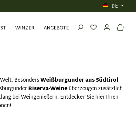
DE
OST
WINZER
ANGEBOTE
r Welt. Besonders
Weißburgunder aus Südtirol
eißburgunder
Riserva-Weine
überzeugen zusätzlich
ang bei Weingenießern. Entdecken Sie hier Ihren
onen!