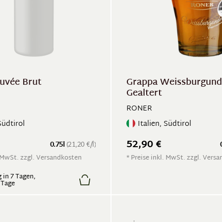
uvée Brut
Grappa Weissburgund
Gealtert
RONER
Südtirol
Italien, Südtirol
52,90 €
0.75l
(21,20 €/l)
. MwSt. zzgl. Versandkosten
* Preise inkl. MwSt. zzgl. Vers
 in 7 Tagen,
5 Tage