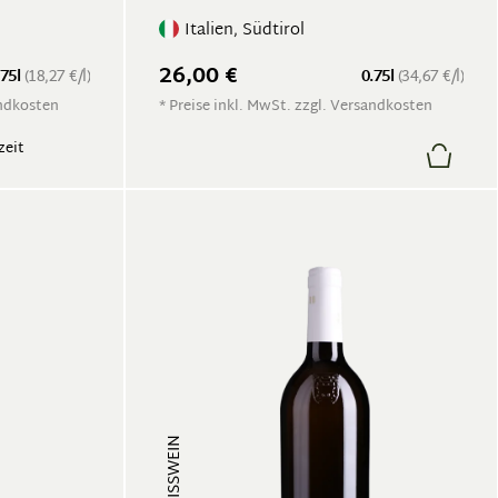
Italien, Südtirol
26,00 €
.75l
(18,27 €/l)
0.75l
(34,67 €/l)
andkosten
* Preise inkl. MwSt. zzgl. Versandkosten
zeit
WEISSWEIN