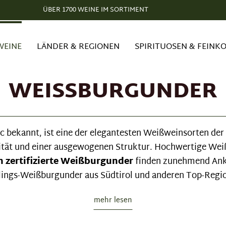
ÜBER 1700 WEINE IM SORTIMENT
WEINE
LÄNDER & REGIONEN
SPIRITUOSEN & FEINK
WEISSBURGUNDER
nc bekannt, ist eine der elegantesten Weißweinsorten de
ralität und einer ausgewogenen Struktur. Hochwertige W
h zertifizierte Weißburgunder
finden zunehmend Ankl
lings-Weißburgunder aus Südtirol und anderen Top-Regi
mehr lesen