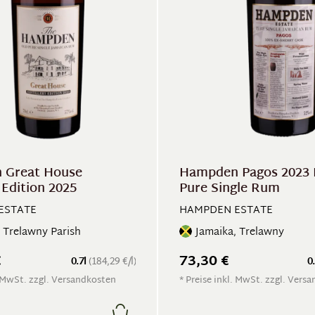
 Great House
Hampden Pagos 2023 
y Edition 2025
Pure Single Rum
ESTATE
HAMPDEN ESTATE
 Trelawny Parish
Jamaika, Trelawny
€
73,30 €
0.7l
(184,29 €/l)
0
. MwSt. zzgl. Versandkosten
* Preise inkl. MwSt. zzgl. Vers