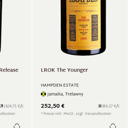
Release
LROK The Younger
HAMPDEN ESTATE
Jamaika, Trelawny
252,50 €
.7l
(104,71 €/l)
3l
(84,17 €/l)
andkosten
* Preise inkl. MwSt. zzgl. Versandkosten