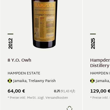
2012
2025
8 Y.O. Owh
Hampden
Distiller
HAMPDEN ESTATE
HAMPDEN 
Jamaika, Trelawny Parish
Jamaika,
64,00 €
129,00 
0.7l
(91,43 €/l)
* Preise inkl. MwSt. zzgl. Versandkosten
* Preise inkl