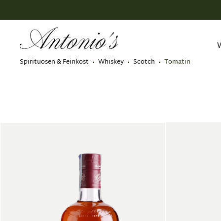
springen
Zur Hauptnavigation springen
Spirituosen & Feinkost
Whiskey
Scotch
Tomatin