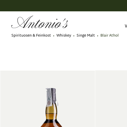
springen
Zur Hauptnavigation springen
Spirituosen & Feinkost
Whiskey
Singe Malt
Blair Athol