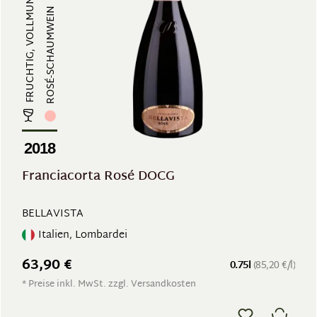
FRUCHTIG, VOLLMUNDIG, ERFRISCHEND...
ROSÉ-SCHAUMWEIN
2018
Franciacorta Rosé DOCG
BELLAVISTA
Italien, Lombardei
63,90 €
0.75l
(85,20 €/l)
* Preise inkl. MwSt. zzgl. Versandkosten