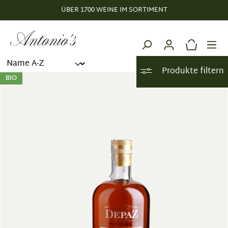
ÜBER 1700 WEINE IM SORTIMENT
alt springen
Produkte filtern
BIO