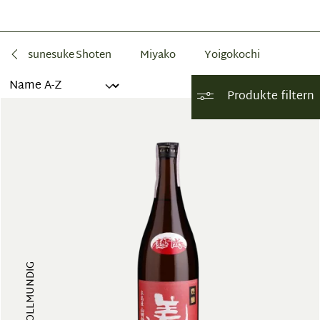
iraki Tsunesuke Shoten
Miyako
Yoigokochi
Produkte filtern
VOLLMUNDIG