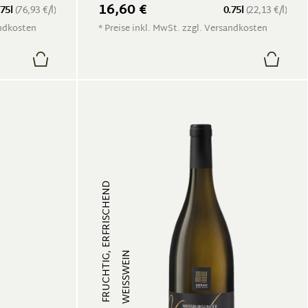
16,60 €
.75l
(76,93 €/l)
0.75l
(22,13 €/l)
andkosten
* Preise inkl. MwSt. zzgl. Versandkosten
FRUCHTIG, ERFRISCHEND
WEISSWEIN