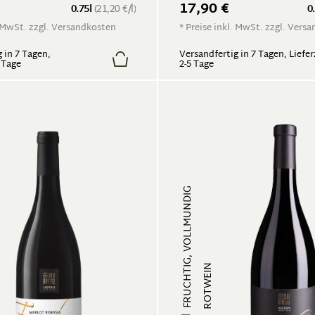
17,90 €
0.75l
(21,20 €/l)
0
. MwSt. zzgl. Versandkosten
* Preise inkl. MwSt. zzgl. Vers
 in 7 Tagen,
Versandfertig in 7 Tagen, Liefer
5 Tage
2-5 Tage
FRUCHTIG, VOLLMUNDIG
ROTWEIN