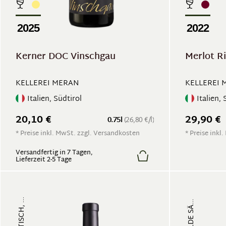
2025
2022
Kerner DOC Vinschgau
Merlot R
KELLEREI MERAN
KELLEREI 
Italien, Südtirol
Italien, 
20,10 €
29,90 €
0.75l
(26,80 €/l)
* Preise inkl. MwSt. zzgl. Versandkosten
* Preise inkl
Versandfertig in 7 Tagen,
Lieferzeit 2-5 Tage