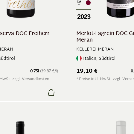
2023
iserva DOC Freiherr
Merlot-Lagrein DOC G
Meran
MERAN
KELLEREI MERAN
Südtirol
Italien, Südtirol
19,10 €
0.75l
(39,87 €/l)
0
. MwSt. zzgl. Versandkosten
* Preise inkl. MwSt. zzgl. Vers