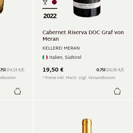
2022
Cabernet Riserva DOC Graf von
Meran
KELLEREI MERAN
Italien, Südtirol
19,50 €
.75l
(34,53 €/l)
0.75l
(26,00 €/l)
andkosten
* Preise inkl. MwSt. zzgl. Versandkosten