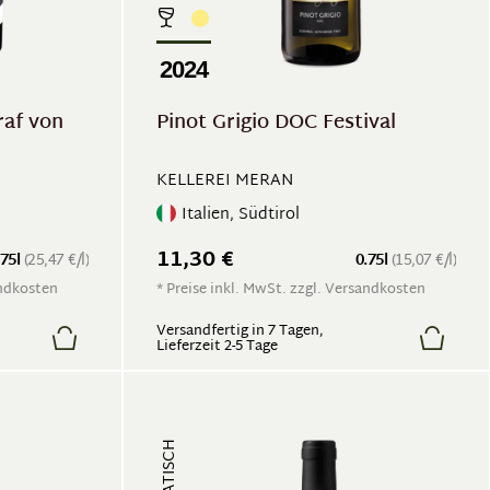
2024
raf von
Pinot Grigio DOC Festival
KELLEREI MERAN
Italien, Südtirol
11,30 €
.75l
(25,47 €/l)
0.75l
(15,07 €/l)
andkosten
* Preise inkl. MwSt. zzgl. Versandkosten
Versandfertig in 7 Tagen,
Lieferzeit 2-5 Tage