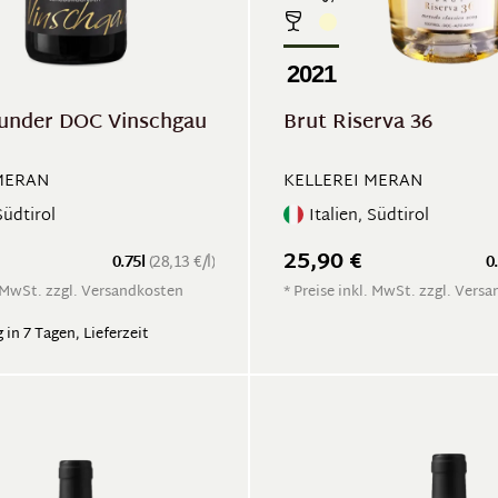
2021
under DOC Vinschgau
Brut Riserva 36
MERAN
KELLEREI MERAN
Südtirol
Italien, Südtirol
25,90 €
0.75l
(28,13 €/l)
0
. MwSt. zzgl. Versandkosten
* Preise inkl. MwSt. zzgl. Vers
 in 7 Tagen, Lieferzeit