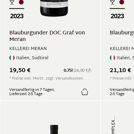
2023
2023
Blauburgunder DOC Graf von
Blauburg
Meran
KELLEREI MERAN
KELLEREI 
Italien, Südtirol
Italien, 
19,50 €
21,10 €
0.75l
(26,00 €/l)
* Preise inkl. MwSt. zzgl. Versandkosten
* Preise inkl
Versandfertig in 7 Tagen,
Versandfertig
Lieferzeit 2-5 Tage
2-5 Tage